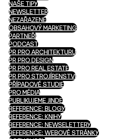
NAŠE TIPY
NEWSLETTER
NEZAŘAZENÉ
OBSAHOVÝ MARKETING
PARTNEŘI
PODCAST
PR PRO ARCHITEKTURU
PR PRO DESIGN
PR PRO REAL ESTATE
PR PRO STROJÍRENSTVÍ
PŘÍPADOVÉ STUDIE
PRO MÉDIA
PUBLIKUJEME JINDE
REFERENCE: BLOGY
REFERENCE: KNIHY
REFERENCE: NEWSELETTERY
REFERENCE: WEBOVÉ STRÁNKY