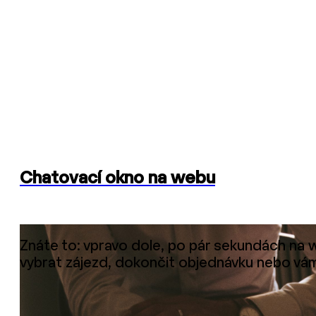
Chatovací okno na webu
Znáte to: vpravo dole, po pár sekundách na
vybrat zájezd, dokončit objednávku nebo vá