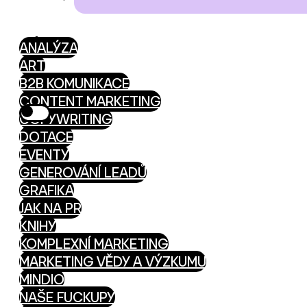
ANALÝZA
ART
B2B KOMUNIKACE
CONTENT MARKETING
COPYWRITING
DOTACE
EVENTY
GENEROVÁNÍ LEADŮ
GRAFIKA
JAK NA PR
KNIHY
KOMPLEXNÍ MARKETING
MARKETING VĚDY A VÝZKUMU
MINDIO
NAŠE FUCKUPY