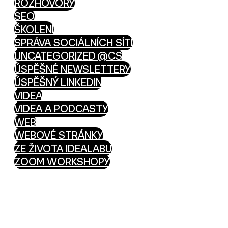
ROZHOVORY
SEO
ŠKOLENÍ
SPRÁVA SOCIÁLNÍCH SÍTÍ
UNCATEGORIZED @CS
ÚSPĚŠNÉ NEWSLETTERY
ÚSPĚŠNÝ LINKEDIN
VIDEA
VIDEA A PODCASTY
WEB
WEBOVÉ STRÁNKY
ZE ŽIVOTA IDEALABU
ZOOM WORKSHOPY