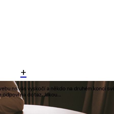
+
 webu na vás vyskočí a někdo na druhém konci s
m odpoví na dotaz. Jakou…