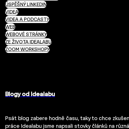
ÚSPĚŠNÝ LINKEDIN
VIDEA
VIDEA A PODCASTY
WEB
WEBOVÉ STRÁNKY
ZE ŽIVOTA IDEALABU
ZOOM WORKSHOPY
Blogy od Idealabu
Psát blog zabere hodně času, taky to chce zkušen
práce Idealabu jsme napsali stovky článků na různ