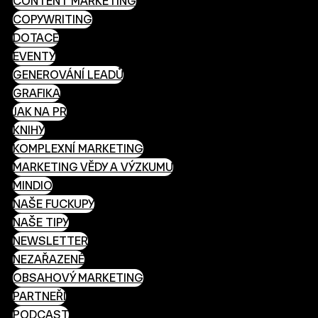
CONTENT MARKETING
COPYWRITING
DOTACE
EVENTY
GENEROVÁNÍ LEADŮ
GRAFIKA
JAK NA PR
KNIHY
KOMPLEXNÍ MARKETING
MARKETING VĚDY A VÝZKUMU
MINDIO
NAŠE FUCKUPY
NAŠE TIPY
NEWSLETTER
NEZAŘAZENÉ
OBSAHOVÝ MARKETING
PARTNEŘI
PODCAST