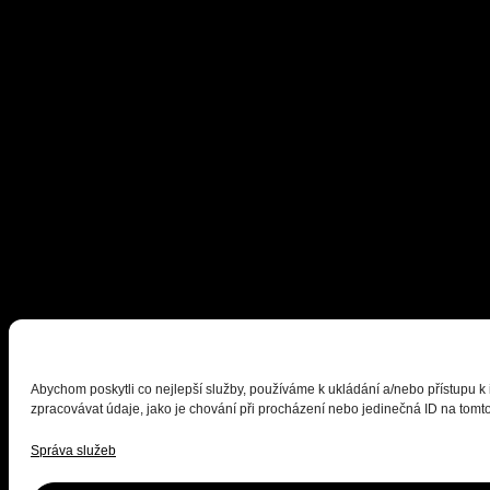
Abychom poskytli co nejlepší služby, používáme k ukládání a/nebo přístupu k
zpracovávat údaje, jako je chování při procházení nebo jedinečná ID na tomto
Správa služeb