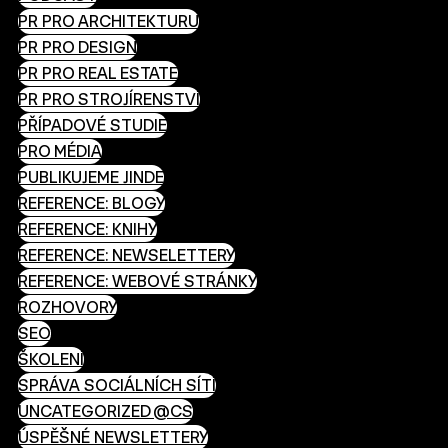
PR PRO ARCHITEKTURU
PR PRO DESIGN
PR PRO REAL ESTATE
PR PRO STROJÍRENSTVÍ
PŘÍPADOVÉ STUDIE
PRO MÉDIA
PUBLIKUJEME JINDE
REFERENCE: BLOGY
REFERENCE: KNIHY
REFERENCE: NEWSELETTERY
REFERENCE: WEBOVÉ STRÁNKY
ROZHOVORY
SEO
ŠKOLENÍ
SPRÁVA SOCIÁLNÍCH SÍTÍ
UNCATEGORIZED @CS
ÚSPĚŠNÉ NEWSLETTERY