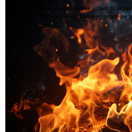
Videopozvánka na vánoční večírek v úterý 17. pros
18 kdykoliv. V 18 hodin pak s průvodkyní projdeme 