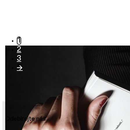
1
2
3
→
Odebírejte náš