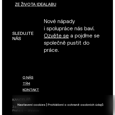
ZE ŽIVOTA IDEALABU
Nové nápady
i spolupráce nás baví.
SLEDUJTE
Ozvěte se
a pojďme se
NÁS
společně pustit do
práce.
O NÁS
TÝM
KONTAKT
KANCELÁŘ
Nastavení cookies | Prohlášení o ochraně osobních údajů
Závěrka 3
Praha 6 — Břevnov