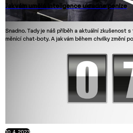
Jak vám umělá inteligence ukradne peníze
Snadno. Tady je náš příběh a aktuální zkušenost s t
27. 5. 2023
měnící chat-boty. A jak vám během chvilky změní p
ZE ŽIVOTA IDEALABU
10. 4. 2023