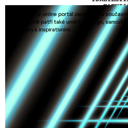
ARCHIZOOM je online portál zaměřený na současno
neoddělitelně patří také umění a design, samozře
a rozhovory s inspirativními…
11. 3. 2023
ZE ŽIVOTA IDEALABU