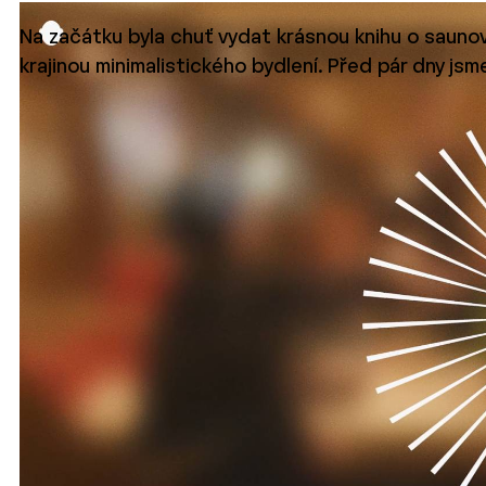
Na začátku byla chuť vydat krásnou knihu o saunov
krajinou minimalistického bydlení. Před pár dny js