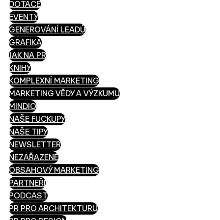
DOTACE
EVENTY
GENEROVÁNÍ LEADŮ
GRAFIKA
JAK NA PR
KNIHY
KOMPLEXNÍ MARKETING
MARKETING VĚDY A VÝZKUMU
MINDIO
NAŠE FUCKUPY
NAŠE TIPY
NEWSLETTER
NEZAŘAZENÉ
OBSAHOVÝ MARKETING
PARTNEŘI
PODCAST
PR PRO ARCHITEKTURU