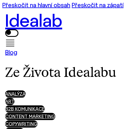
Přeskočit na hlavní obsah
Přeskočit na zápatí
Idealab
Blog
Ze Života Idealabu
ANALÝZA
ART
B2B KOMUNIKACE
CONTENT MARKETING
COPYWRITING