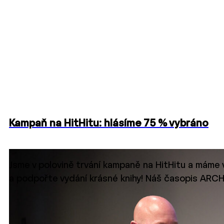
Kampaň na HitHitu: hlásíme 75 % vybráno
Jsme v polovině trvání kampaně na HitHitu a máme 
a podpořte vydání krásné knihy! Náš časopis AR