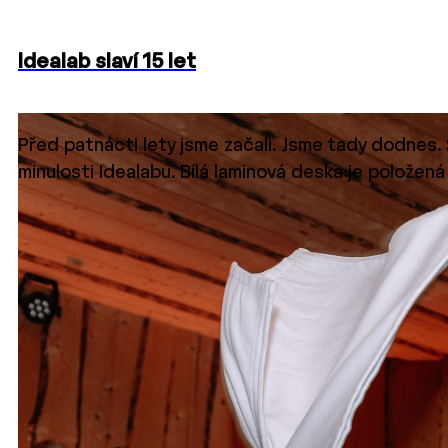
Idealab slaví 15 let
Před patnácti lety jsme začali. Jsme tady dodnes.
minulosti Idealabu. Bílá laminová deska je položen