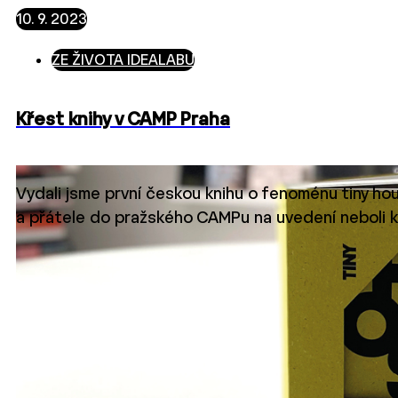
10. 9. 2023
ZE ŽIVOTA IDEALABU
Křest knihy v CAMP Praha
Vydali jsme první českou knihu o fenoménu tiny ho
a přátele do pražského CAMPu na uvedení neboli kř