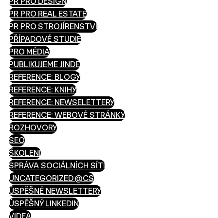
PR PRO DESIGN
PR PRO REAL ESTATE
PR PRO STROJÍRENSTVÍ
PŘÍPADOVÉ STUDIE
PRO MÉDIA
PUBLIKUJEME JINDE
REFERENCE: BLOGY
REFERENCE: KNIHY
REFERENCE: NEWSELETTERY
REFERENCE: WEBOVÉ STRÁNKY
ROZHOVORY
SEO
ŠKOLENÍ
SPRÁVA SOCIÁLNÍCH SÍTÍ
UNCATEGORIZED @CS
ÚSPĚŠNÉ NEWSLETTERY
ÚSPĚŠNÝ LINKEDIN
VIDEA