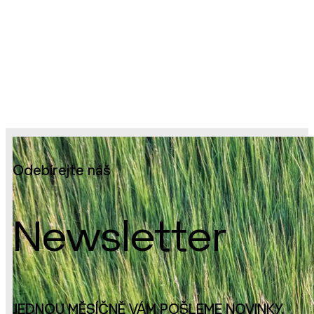
Odebírejte náš
Newsletter
JEDNOU MĚSÍČNĚ VÁM POŠLEME NOVINKY.