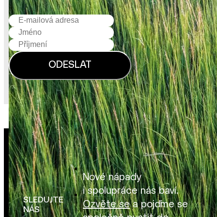
Nové nápady
i spolupráce nás baví.
SLEDUJTE
Ozvěte se
a pojďme se
NÁS