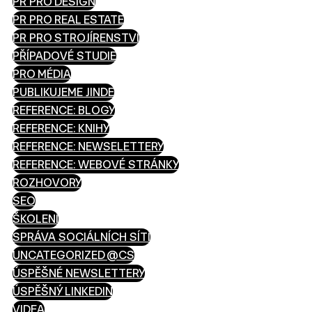
PR PRO DESIGN
PR PRO REAL ESTATE
PR PRO STROJÍRENSTVÍ
PŘÍPADOVÉ STUDIE
PRO MÉDIA
PUBLIKUJEME JINDE
REFERENCE: BLOGY
REFERENCE: KNIHY
REFERENCE: NEWSELETTERY
REFERENCE: WEBOVÉ STRÁNKY
ROZHOVORY
SEO
ŠKOLENÍ
SPRÁVA SOCIÁLNÍCH SÍTÍ
UNCATEGORIZED @CS
ÚSPĚŠNÉ NEWSLETTERY
ÚSPĚŠNÝ LINKEDIN
VIDEA