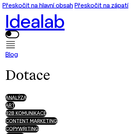
Přeskočit na hlavní obsah
Přeskočit na zápatí
Idealab
Blog
Dotace
ANALÝZA
ART
B2B KOMUNIKACE
CONTENT MARKETING
COPYWRITING