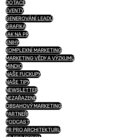
DOTACE
EVENTY
GENEROVÁNÍ LEADŮ
GRAFIKA
JAK NA PR
KNIHY
KOMPLEXNÍ MARKETING
MARKETING VĚDY A VÝZKUMU
MINDIO
NAŠE FUCKUPY
NAŠE TIPY
NEWSLETTER
NEZAŘAZENÉ
OBSAHOVÝ MARKETING
PARTNEŘI
PODCAST
PR PRO ARCHITEKTURU