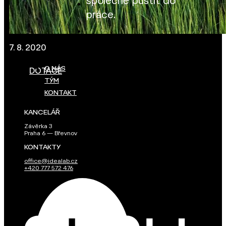
společně pustit do
práce.
7. 8. 2020
O NÁS
DOTACE
TÝM
KONTAKT
KANCELÁŘ
Závěrka 3
Praha 6 — Břevnov
KONTAKTY
office@idealab.cz
+420 777 572 476