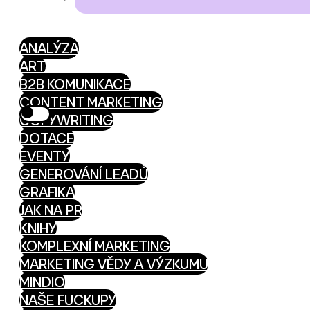
ANALÝZA
ART
B2B KOMUNIKACE
CONTENT MARKETING
COPYWRITING
DOTACE
EVENTY
GENEROVÁNÍ LEADŮ
GRAFIKA
JAK NA PR
KNIHY
KOMPLEXNÍ MARKETING
MARKETING VĚDY A VÝZKUMU
MINDIO
NAŠE FUCKUPY