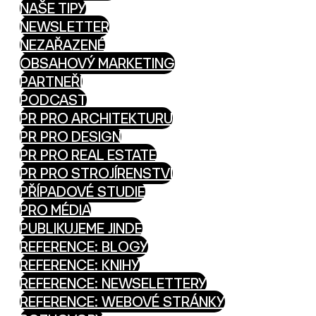
NAŠE TIPY
NEWSLETTER
NEZAŘAZENÉ
OBSAHOVÝ MARKETING
PARTNEŘI
PODCAST
PR PRO ARCHITEKTURU
PR PRO DESIGN
PR PRO REAL ESTATE
PR PRO STROJÍRENSTVÍ
PŘÍPADOVÉ STUDIE
PRO MÉDIA
PUBLIKUJEME JINDE
REFERENCE: BLOGY
REFERENCE: KNIHY
REFERENCE: NEWSELETTERY
REFERENCE: WEBOVÉ STRÁNKY