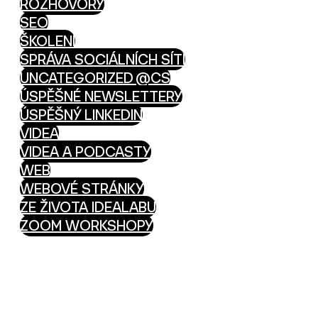
ROZHOVORY
SEO
ŠKOLENÍ
SPRÁVA SOCIÁLNÍCH SÍTÍ
UNCATEGORIZED @CS
ÚSPĚŠNÉ NEWSLETTERY
ÚSPĚŠNÝ LINKEDIN
VIDEA
VIDEA A PODCASTY
WEB
WEBOVÉ STRÁNKY
ZE ŽIVOTA IDEALABU
ZOOM WORKSHOPY