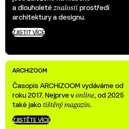
a dlouholeté
znalosti
prostředí
architektury a designu.
ZJISTIT VÍCE
ARCHIZOOM
Časopis ARCHIZOOM vydáváme od
roku 2017. Nejprve v
online
, od 2025
také jako
tištěný magazín
.
ZJISTĚTE VÍCE