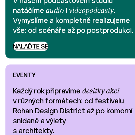
V našem podcastovém studiu
natáčíme
audio
i
videopodcasty
.
Vymyslíme a kompletně realizujeme
vše: od scénáře až po postprodukci.
NALAĎTE SE
EVENTY
Každý rok připravíme
desítky akcí
v různých formátech: od festivalu
Rohan Design District až po komorní
snídaně a výlety
s architekty.