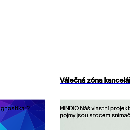
Válečná zóna kancelář
agnostika“?
MINDIO Náš vlastní projekt
pojmy jsou srdcem snímače