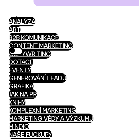
ANALÝZA
ART
B2B KOMUNIKACE
CONTENT MARKETING
COPYWRITING
DOTACE
EVENTY
GENEROVÁNÍ LEADŮ
GRAFIKA
JAK NA PR
KNIHY
KOMPLEXNÍ MARKETING
MARKETING VĚDY A VÝZKUMU
MINDIO
NAŠE FUCKUPY