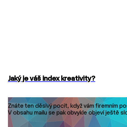
Jaký je váš index kreativity?
Znáte ten děsivý pocit, když vám firemním po
V obsahu mailu se pak obvykle objeví ještě s