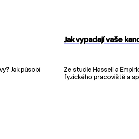
Jak vypadají vaše kan
vy? Jak působí
Ze studie Hassell a Empir
fyzického pracoviště a sp