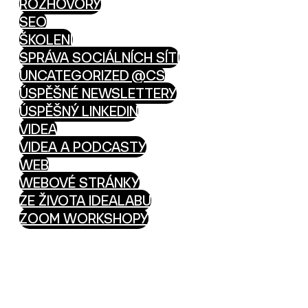
ROZHOVORY
SEO
ŠKOLENÍ
SPRÁVA SOCIÁLNÍCH SÍTÍ
UNCATEGORIZED @CS
ÚSPĚŠNÉ NEWSLETTERY
ÚSPĚŠNÝ LINKEDIN
VIDEA
VIDEA A PODCASTY
WEB
WEBOVÉ STRÁNKY
ZE ŽIVOTA IDEALABU
ZOOM WORKSHOPY