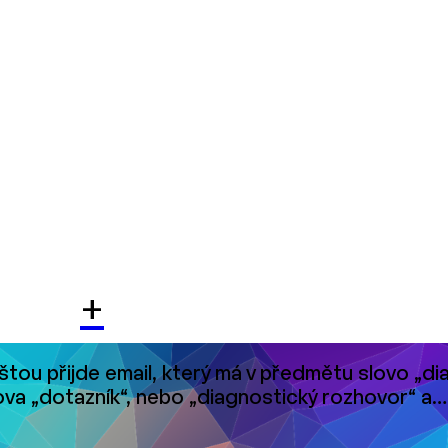
+
štou přijde email, který má v předmětu slovo „di
lova „dotazník“, nebo „diagnostický rozhovor“ a…