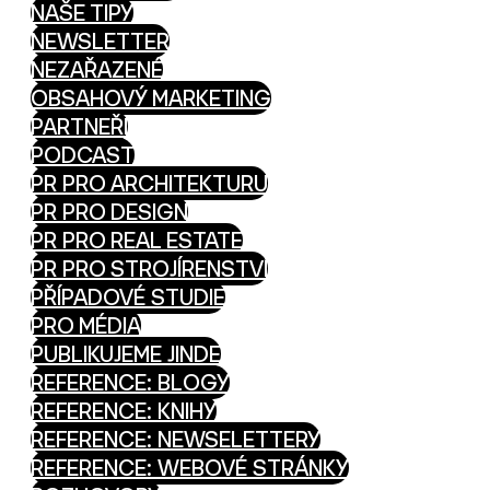
NAŠE TIPY
NEWSLETTER
NEZAŘAZENÉ
OBSAHOVÝ MARKETING
PARTNEŘI
PODCAST
PR PRO ARCHITEKTURU
PR PRO DESIGN
PR PRO REAL ESTATE
PR PRO STROJÍRENSTVÍ
PŘÍPADOVÉ STUDIE
PRO MÉDIA
PUBLIKUJEME JINDE
REFERENCE: BLOGY
REFERENCE: KNIHY
REFERENCE: NEWSELETTERY
REFERENCE: WEBOVÉ STRÁNKY