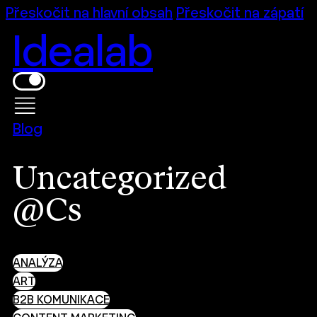
Přeskočit na hlavní obsah
Přeskočit na zápatí
Idealab
Blog
Uncategorized
@cs
ANALÝZA
ART
B2B KOMUNIKACE