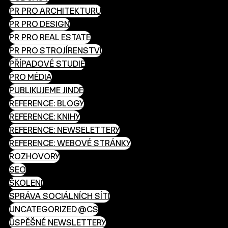
PR PRO ARCHITEKTURU
PR PRO DESIGN
PR PRO REAL ESTATE
PR PRO STROJÍRENSTVÍ
PŘÍPADOVÉ STUDIE
PRO MÉDIA
PUBLIKUJEME JINDE
REFERENCE: BLOGY
REFERENCE: KNIHY
REFERENCE: NEWSELETTERY
REFERENCE: WEBOVÉ STRÁNKY
ROZHOVORY
SEO
ŠKOLENÍ
SPRÁVA SOCIÁLNÍCH SÍTÍ
UNCATEGORIZED @CS
ÚSPĚŠNÉ NEWSLETTERY