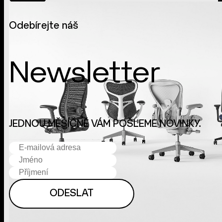
PR PRO ARCHITEKTURU
Odebírejte náš
UNCATEGORIZED @CS
Newsletter
JEDNOU MĚSÍČNĚ VÁM POŠLEME NOVINKY.