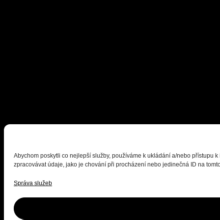
Abychom poskytli co nejlepší služby, používáme k ukládání a/nebo přístupu k
zpracovávat údaje, jako je chování při procházení nebo jedinečná ID na tomto
Správa služeb