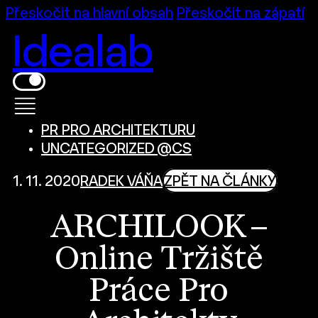
Přeskočit na hlavní obsah
Přeskočit na zápatí
Idealab
PR PRO ARCHITEKTURU
UNCATEGORIZED @CS
1. 11. 2020
RADEK VÁŇA
ZPĚT NA ČLÁNKY
ARCHILOOK –
Online Tržiště
Práce Pro