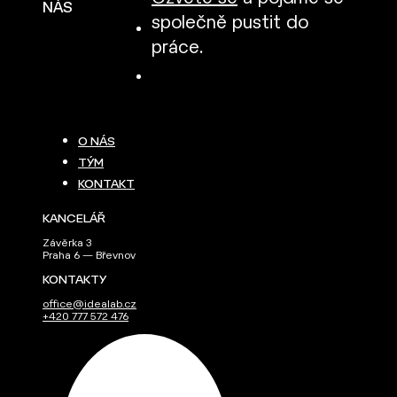
NÁS
společně pustit do
práce.
O NÁS
TÝM
KONTAKT
KANCELÁŘ
Závěrka 3
Praha 6 — Břevnov
KONTAKTY
office@idealab.cz
+420 777 572 476