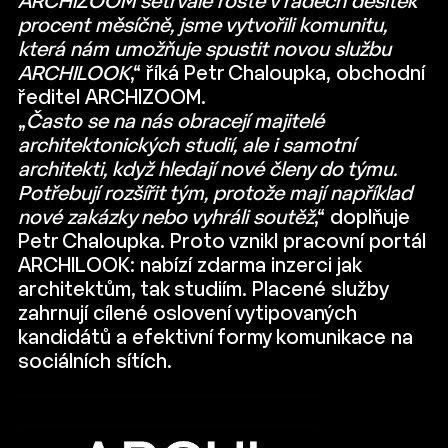
ARCHIZOOM setrvale roste v řádech desítek
procent měsíčně, jsme vytvořili komunitu,
která nám umožňuje spustit novou službu
ARCHILOOK
,“ říká Petr Chaloupka, obchodní
ředitel ARCHIZOOM.
„
Často se na nás obracejí majitelé
architektonických studií, ale i samotní
architekti, když hledají nové členy do týmu.
Potřebují rozšířit tým, protože mají například
nové zakázky nebo vyhráli soutěž
,“ doplňuje
Petr Chaloupka. Proto vznikl pracovní portál
ARCHILOOK: nabízí zdarma inzerci jak
architektům, tak studiím. Placené služby
zahrnují cílené oslovení vytipovaných
kandidátů a efektivní formy komunikace na
sociálních sítích.