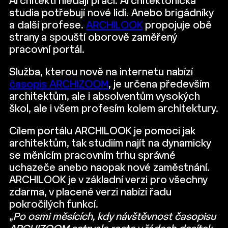
Architekti hledají práci. Architektonická
studia potřebují nové lidi. Anebo brigádníky
a další profese.
ARCHILOOK
propojuje obě
strany a spouští oborově zaměřený
pracovní portál.
Služba, kterou nově na internetu nabízí
časopis ARCHIZOOM
, je určena především
architektům, ale i absolventům vysokých
škol, ale i všem profesím kolem architektury.
Cílem portálu ARCHILOOK je pomoci jak
architektům, tak studiím najít na dynamicky
se měnícím pracovním trhu správné
uchazeče anebo naopak nové zaměstnání.
ARCHILOOK je v základní verzi pro všechny
zdarma, v placené verzi nabízí řadu
pokročilých funkcí.
„
Po osmi měsících, kdy návštěvnost časopisu