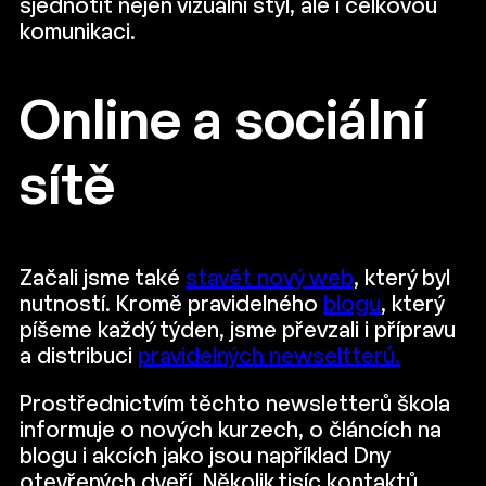
sjednotit nejen vizuální styl, ale i celkovou
komunikaci.
Online a sociální
sítě
Začali jsme také
stavět nový web
, který byl
nutností. Kromě pravidelného
blogu
, který
píšeme každý týden, jsme převzali i přípravu
a distribuci
pravidelných newseltterů.
Prostřednictvím těchto newsletterů škola
informuje o nových kurzech, o článcích na
blogu i akcích jako jsou například Dny
otevřených dveří. Několik tisíc kontaktů