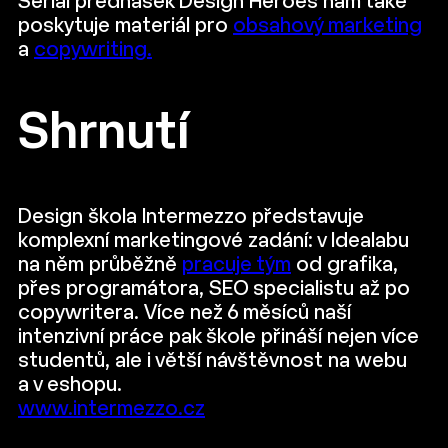
Seriál přednášek Design Heroes nám také
poskytuje materiál pro
obsahový marketing
a
copywriting.
Shrnutí
Design škola Intermezzo představuje
komplexní marketingové zadání: v Idealabu
na něm průběžně
pracuje tým
od grafika,
přes programátora, SEO specialistu až po
copywritera. Více než 6 měsíců naší
intenzivní práce pak škole přináší nejen více
studentů, ale i větší návštěvnost na webu
a v eshopu.
www.intermezzo.cz