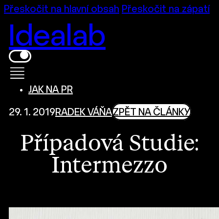
Přeskočit na hlavní obsah
Přeskočit na zápatí
Idealab
JAK NA PR
29. 1. 2019
RADEK VÁŇA
ZPĚT NA ČLÁNKY
Případová Studie:
Intermezzo