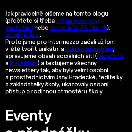
Jak pravidelně píšeme na tomto blogu
(přečtěte si třeba
Jak na obsahový
marketing
nebo
Jak se píše PR článek
),
obsah je král
.
Proto jsme pro Intermezzo začali už loni
v létě tvořit unikátní a
velmi osobní blog
,
spravujeme obsah sociálních sítí (
Facebook
a
Instagram
) a textujeme všechny
newslettery tak, aby byly velmi osobní
a prostřednictvím Jany Hradecké, ředitelky
a zakladatelky školy, ukazovaly osobní
přístup a rodinnou atmosféru školy.
Eventy