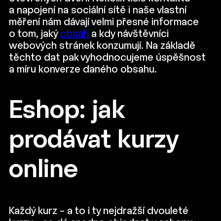
a napojení na sociální sítě i naše vlastní
měření nám dávají velmi přesné informace
o tom, jaký
obsah
a kdy návštěvníci
webových stránek konzumují. Na základě
těchto dat pak vyhodnocujeme úspěšnost
a míru konverze daného obsahu.
Eshop: jak
prodávat kurzy
online
Každý kurz – a to i ty nejdražší dvouleté