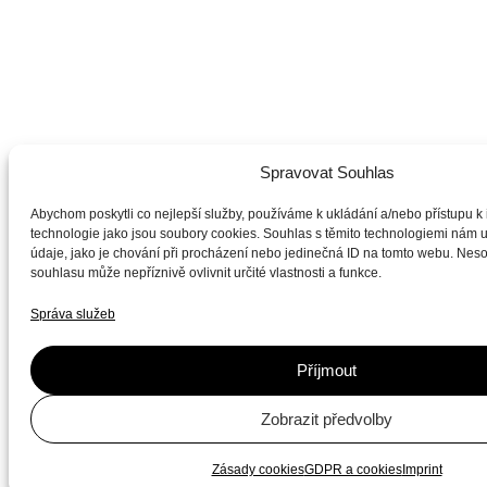
Spravovat Souhlas
Abychom poskytli co nejlepší služby, používáme k ukládání a/nebo přístupu k 
technologie jako jsou soubory cookies. Souhlas s těmito technologiemi nám
údaje, jako je chování při procházení nebo jedinečná ID na tomto webu. Nes
souhlasu může nepříznivě ovlivnit určité vlastnosti a funkce.
Správa služeb
Příjmout
Zobrazit předvolby
Zásady cookies
GDPR a cookies
Imprint