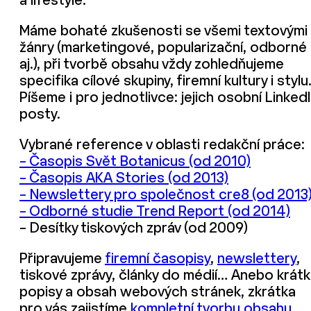
a lifestyle.
Máme bohaté zkušenosti se všemi textovými
žánry (marketingové, popularizační, odborné
aj.), při tvorbě obsahu vždy zohledňujeme
specifika cílové skupiny, firemní kultury i stylu
Píšeme i pro jednotlivce: jejich osobní Linked
posty.
Vybrané reference v oblasti redakční práce:
– Časopis Svět Botanicus (od 2010)
– Časopis AKA Stories (od 2013)
– Newslettery pro společnost cre8 (od 2013
– Odborné studie Trend Report (od 2014)
– Desítky tiskových zpráv (od 2009)
Připravujeme
firemní časopisy
,
newslettery
,
tiskové zprávy, články do médií… Anebo krát
popisy a obsah webových stránek, zkrátka
pro vás zajistíme
kompletní tvorbu obsahu
.