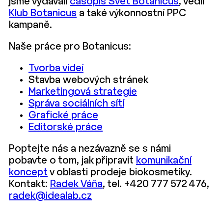
jsme vydávali
časopis Svět Botanicus
, vedli
Klub Botanicus
a také výkonnostní PPC
kampaně.
Naše práce pro Botanicus:
Tvorba videí
Stavba webových stránek
Marketingová strategie
Správa sociálních sítí
Grafické práce
Editorské práce
Poptejte nás a nezávazně se s námi
pobavte o tom, jak připravit
komunikační
koncept
v oblasti prodeje biokosmetiky.
Kontakt:
Radek Váňa
, tel. +420 777 572 476,
radek@idealab.cz