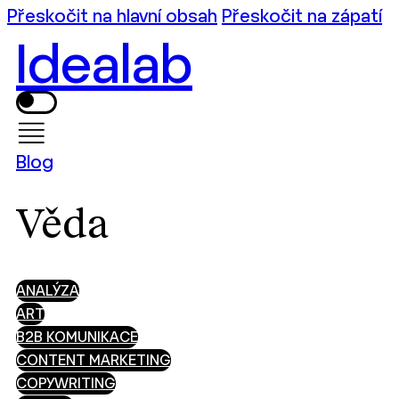
Přeskočit na hlavní obsah
Přeskočit na zápatí
Idealab
Blog
Věda
ANALÝZA
ART
B2B KOMUNIKACE
CONTENT MARKETING
COPYWRITING