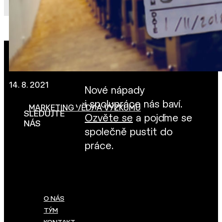
14. 8. 2021
Nové nápady
i spolupráce nás baví.
MARKETING VĚDY A VÝZKUMU
SLEDUJTE
Ozvěte se
a pojďme se
NÁS
společně pustit do
práce.
O NÁS
TÝM