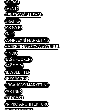
DOTACE
EVENTY
GENEROVÁNÍ LEADŮ
GRAFIKA
JAK NA PR
KNIHY
KOMPLEXNÍ MARKETING
MARKETING VĚDY A VÝZKUMU
MINDIO
NAŠE FUCKUPY
NAŠE TIPY
NEWSLETTER
NEZAŘAZENÉ
OBSAHOVÝ MARKETING
PARTNEŘI
PODCAST
PR PRO ARCHITEKTURU