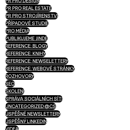
PR PRO DESIGN
PR PRO REAL ESTATE
PR PRO STROJÍRENSTVÍ
PŘÍPADOVÉ STUDIE
PRO MÉDIA
PUBLIKUJEME JINDE
REFERENCE: BLOGY
REFERENCE: KNIHY
REFERENCE: NEWSELETTERY
REFERENCE: WEBOVÉ STRÁNKY
ROZHOVORY
SEO
ŠKOLENÍ
SPRÁVA SOCIÁLNÍCH SÍTÍ
UNCATEGORIZED @CS
ÚSPĚŠNÉ NEWSLETTERY
ÚSPĚŠNÝ LINKEDIN
VIDEA