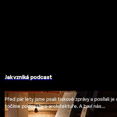
Jak vzniká podcast
Před pár lety jsme psali tiskové zprávy a posílali 
točíme podcasty o architektuře. A baví nás…