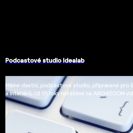
Podcastové studio Idealab
Máme vlastní, podcastové studio, připravené pro B
a interiérů. Už tři roky natáčíme na ARCHIZOOM vi