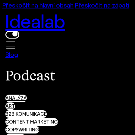
Přeskočit na hlavní obsah
Přeskočit na zápatí
Idealab
Blog
Podcast
ANALÝZA
ART
B2B KOMUNIKACE
CONTENT MARKETING
COPYWRITING