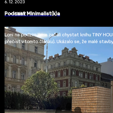
6. 12. 2023
Podcast Minimalist(k)a
KNIHY
Loni na podzim jsme začali chystat knihu TINY HOUS
přečíst v tomto článku). Ukázalo se, že malé stavb