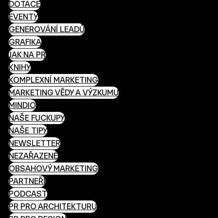
DOTACE
EVENTY
GENEROVÁNÍ LEADŮ
GRAFIKA
JAK NA PR
KNIHY
KOMPLEXNÍ MARKETING
MARKETING VĚDY A VÝZKUMU
MINDIO
NAŠE FUCKUPY
NAŠE TIPY
NEWSLETTER
NEZAŘAZENÉ
OBSAHOVÝ MARKETING
PARTNEŘI
PODCAST
PR PRO ARCHITEKTURU