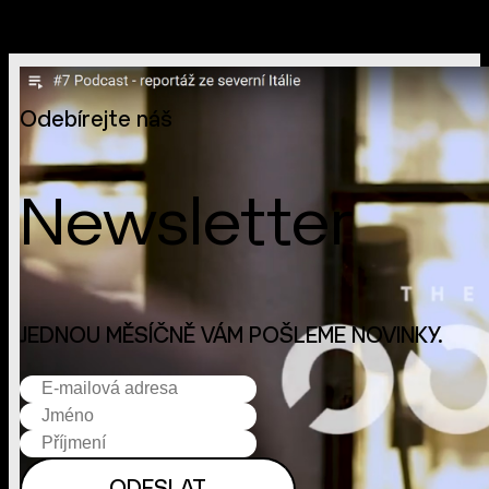
Odebírejte náš
Newsletter
JEDNOU MĚSÍČNĚ VÁM POŠLEME NOVINKY.