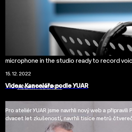
microphone in the studio ready to record voi
15. 12. 2022
Videa: Kanceláře podle YUAR
VIDEA A PODCASTY
Pro ateliér YUAR jsme navrhli nový web a připravili
dvacet let zkušeností, navrhli tisíce metrů čtvere