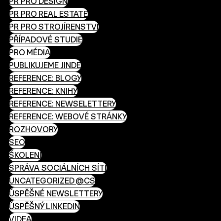
PR PRO DESIGN
PR PRO REAL ESTATE
PR PRO STROJÍRENSTVÍ
PŘÍPADOVÉ STUDIE
PRO MÉDIA
PUBLIKUJEME JINDE
REFERENCE: BLOGY
REFERENCE: KNIHY
REFERENCE: NEWSELETTERY
REFERENCE: WEBOVÉ STRÁNKY
ROZHOVORY
SEO
ŠKOLENÍ
SPRÁVA SOCIÁLNÍCH SÍTÍ
UNCATEGORIZED @CS
ÚSPĚŠNÉ NEWSLETTERY
ÚSPĚŠNÝ LINKEDIN
VIDEA