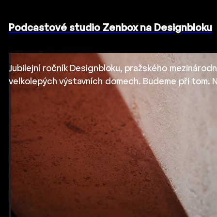
Podcastové studio Zenbox na Designbloku
Jubilejní ročník Designbloku, pražského mezinárodn
velkolepých výstavních domech. Budeme při tom. 