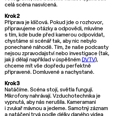
celá scéna nasvícená.
Krok 2
Příprava je klíčová. Pokud jde o rozhovor,
připravujeme otázky a odpovědi, mluvíme
s tím, kde bude před kamerou odpovídat,
chystáme si scénář tak, aby nic nebylo
ponechané náhodě. Tím, že naše podcasty
nejsou zpravodajství nebo investigace (tak,
jak ji dělají například v úspěšném
DVTV
),
chceme mít vše dopředu perfektně
připravené. Domluvené a nachystané.
Krok 3
Natáčíme. Scéna stojí, světla fungují.
Mikrofony nahrávají. Vzduchotechnika je
vypnutá, aby nás nerušila. Kameramani
i zvukař mávnou a jedeme. Samotný záznam
a natáčení trvá podle délky daného videa