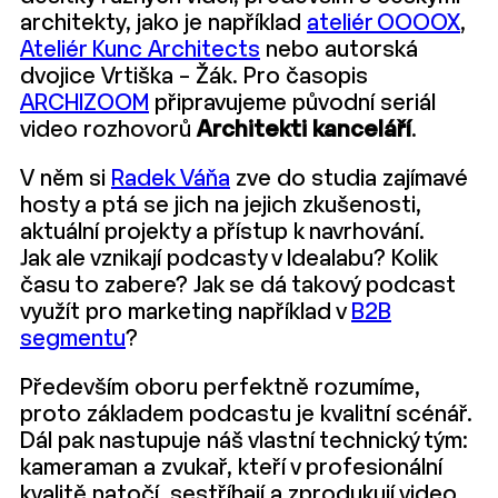
architekty, jako je například
ateliér OOOOX
,
Ateliér Kunc Architects
nebo autorská
dvojice Vrtiška – Žák. Pro časopis
ARCHIZOOM
připravujeme původní seriál
video rozhovorů
Architekti kanceláří
.
V něm si
Radek Váňa
zve do studia zajímavé
hosty a ptá se jich na jejich zkušenosti,
aktuální projekty a přístup k navrhování.
Jak ale vznikají podcasty v Idealabu? Kolik
času to zabere? Jak se dá takový podcast
využít pro marketing například v
B2B
segmentu
?
Především oboru perfektně rozumíme,
proto základem podcastu je kvalitní scénář.
Dál pak nastupuje náš vlastní technický tým:
kameraman a zvukař, kteří v profesionální
kvalitě natočí, sestříhají a zprodukují video,