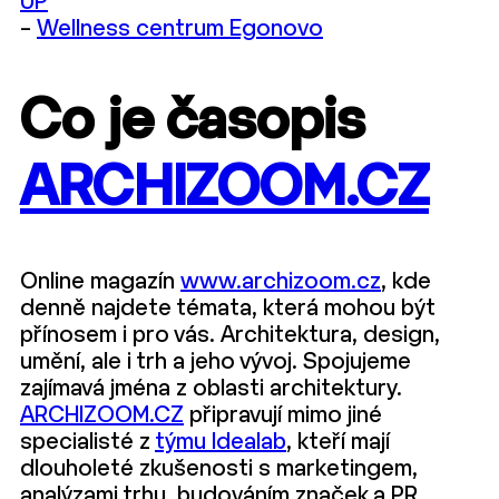
UP
–
Wellness centrum Egonovo
Co je časopis
ARCHIZOOM.CZ
Online magazín
www.archizoom.cz
, kde
denně najdete témata, která mohou být
přínosem i pro vás. Architektura, design,
umění, ale i trh a jeho vývoj. Spojujeme
zajímavá jména z oblasti architektury.
ARCHIZOOM.CZ
připravují mimo jiné
specialisté z
týmu Idealab
, kteří mají
dlouholeté zkušenosti s marketingem,
analýzami trhu, budováním značek a PR.