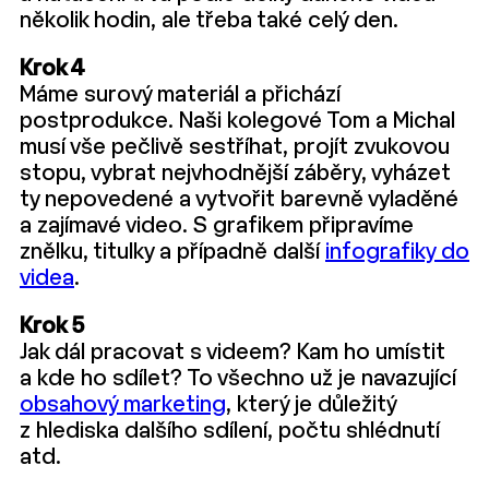
několik hodin, ale třeba také celý den.
Krok 4
Máme surový materiál a přichází
postprodukce. Naši kolegové Tom a Michal
musí vše pečlivě sestříhat, projít zvukovou
stopu, vybrat nejvhodnější záběry, vyházet
ty nepovedené a vytvořit barevně vyladěné
a zajímavé video. S grafikem připravíme
znělku, titulky a případně další
infografiky do
videa
.
Krok 5
Jak dál pracovat s videem? Kam ho umístit
a kde ho sdílet? To všechno už je navazující
obsahový marketing
, který je důležitý
z hlediska dalšího sdílení, počtu shlédnutí
atd.