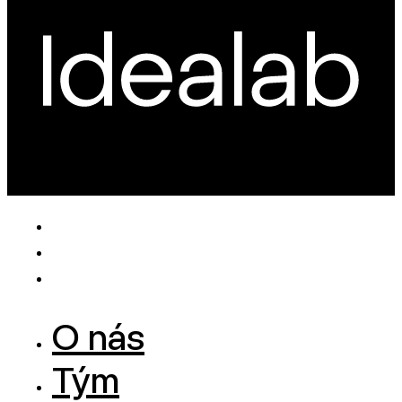
O nás
Tým