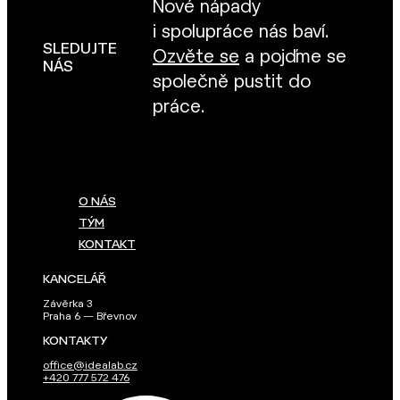
Nové nápady
i spolupráce nás baví.
SLEDUJTE
Ozvěte se
a pojďme se
NÁS
společně pustit do
práce.
O NÁS
TÝM
KONTAKT
KANCELÁŘ
Závěrka 3
Praha 6 — Břevnov
KONTAKTY
office@idealab.cz
+420 777 572 476