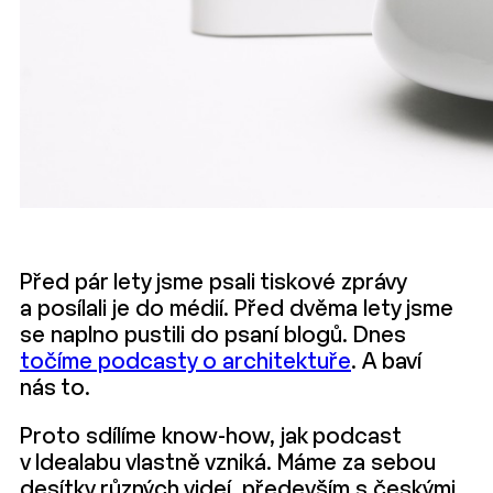
Před pár lety jsme psali tiskové zprávy
a posílali je do médií. Před dvěma lety jsme
se naplno pustili do psaní blogů. Dnes
točíme podcasty o architektuře
. A baví
nás to.
Proto sdílíme know-how, jak podcast
v Idealabu vlastně vzniká. Máme za sebou
desítky různých videí, především s českými