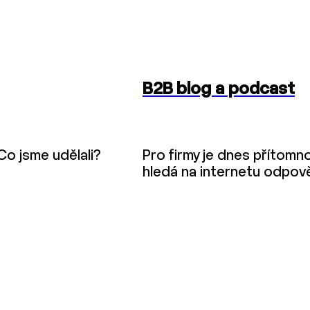
B2B blog a podcast
Co jsme udělali?
Pro firmy je dnes přítomno
hledá na internetu odpověd