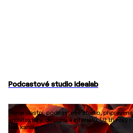
Podcastové studio Idealab
Máme vlastní, podcastové studio, připravené
architektury, designu a interiérů. Už tři ro
Náš kanál…