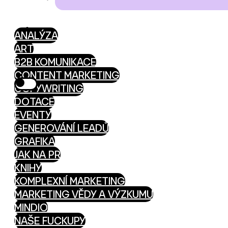
ANALÝZA
ART
B2B KOMUNIKACE
CONTENT MARKETING
COPYWRITING
DOTACE
EVENTY
GENEROVÁNÍ LEADŮ
GRAFIKA
JAK NA PR
KNIHY
KOMPLEXNÍ MARKETING
MARKETING VĚDY A VÝZKUMU
MINDIO
NAŠE FUCKUPY