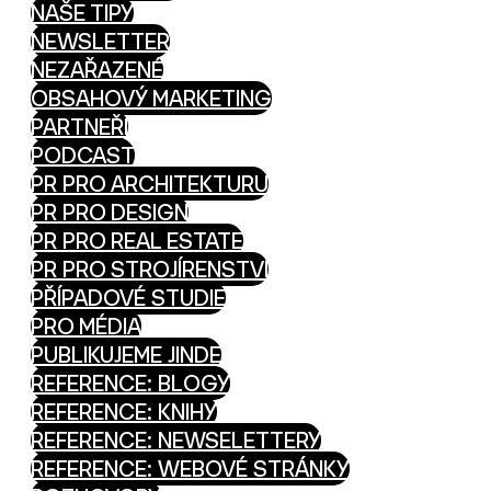
NAŠE TIPY
NEWSLETTER
NEZAŘAZENÉ
OBSAHOVÝ MARKETING
PARTNEŘI
PODCAST
PR PRO ARCHITEKTURU
PR PRO DESIGN
PR PRO REAL ESTATE
PR PRO STROJÍRENSTVÍ
PŘÍPADOVÉ STUDIE
PRO MÉDIA
PUBLIKUJEME JINDE
REFERENCE: BLOGY
REFERENCE: KNIHY
REFERENCE: NEWSELETTERY
REFERENCE: WEBOVÉ STRÁNKY