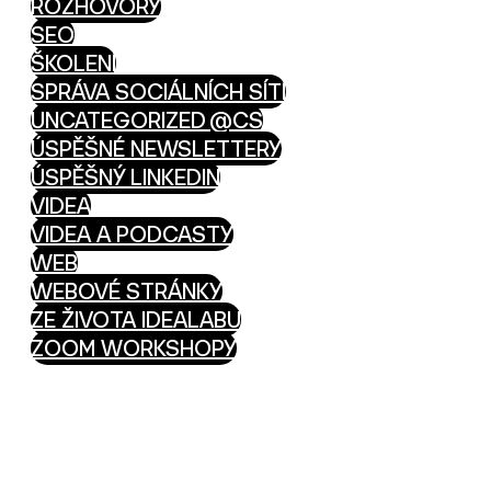
ROZHOVORY
SEO
ŠKOLENÍ
SPRÁVA SOCIÁLNÍCH SÍTÍ
UNCATEGORIZED @CS
ÚSPĚŠNÉ NEWSLETTERY
ÚSPĚŠNÝ LINKEDIN
VIDEA
VIDEA A PODCASTY
WEB
WEBOVÉ STRÁNKY
ZE ŽIVOTA IDEALABU
ZOOM WORKSHOPY