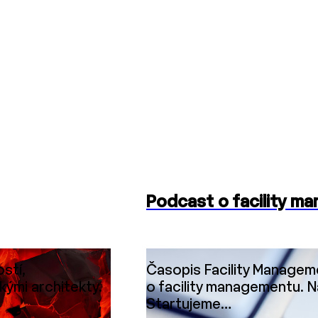
Podcast o facility m
stí,
Časopis Facility Manageme
kými architekty.
o facility managementu. N
Startujeme…