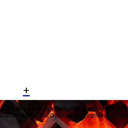
+
 pro B2B podcasty, především v oblasti nemovito
ky natáčíme na ARCHIZOOM videa a rozhovory s čes