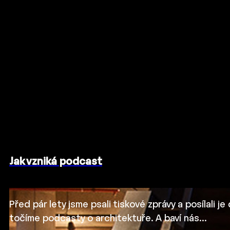
Jak vzniká podcast
Před pár lety jsme psali tiskové zprávy a posílali 
točíme podcasty o architektuře. A baví nás…