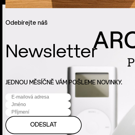
Odebírejte náš
3. 3. 2021
VIDEA A PODCASTY
Newsletter
JEDNOU MĚSÍČNĚ VÁM POŠLEME NOVINKY.