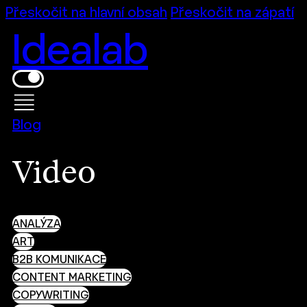
Přeskočit na hlavní obsah
Přeskočit na zápatí
Idealab
Blog
Video
ANALÝZA
ART
B2B KOMUNIKACE
CONTENT MARKETING
COPYWRITING