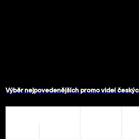
Výběr nejpovedenějších promo videí českých 
V rámci našeho seriálu Marketing ve vědě a výzkum
nejzajímavějších videí z PR oddělení českých veřejn