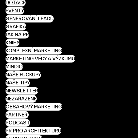
DOTACE
EVENTY
GENEROVÁNÍ LEADŮ
GRAFIKA
JAK NA PR
KNIHY
KOMPLEXNÍ MARKETING
MARKETING VĚDY A VÝZKUMU
MINDIO
NAŠE FUCKUPY
NAŠE TIPY
NEWSLETTER
NEZAŘAZENÉ
OBSAHOVÝ MARKETING
PARTNEŘI
PODCAST
PR PRO ARCHITEKTURU