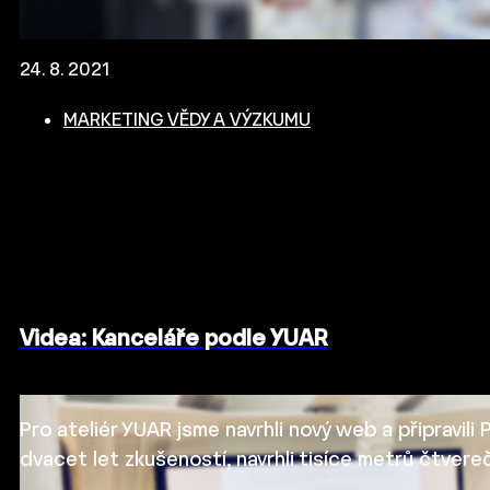
24. 8. 2021
MARKETING VĚDY A VÝZKUMU
Videa: Kanceláře podle YUAR
Pro ateliér YUAR jsme navrhli nový web a připravili
dvacet let zkušeností, navrhli tisíce metrů čtvere