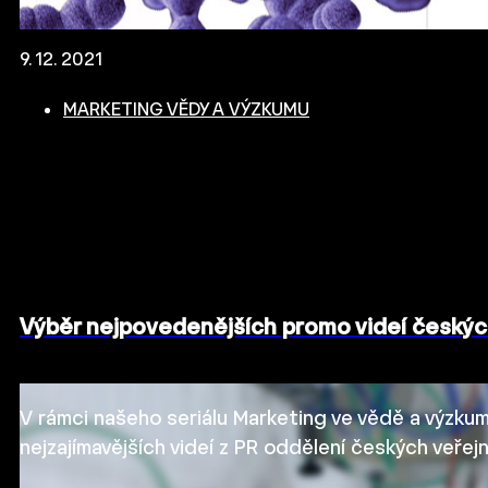
9. 12. 2021
MARKETING VĚDY A VÝZKUMU
Výběr nejpovedenějších promo videí českých 
V rámci našeho seriálu Marketing ve vědě a výzkum
nejzajímavějších videí z PR oddělení českých veřejn