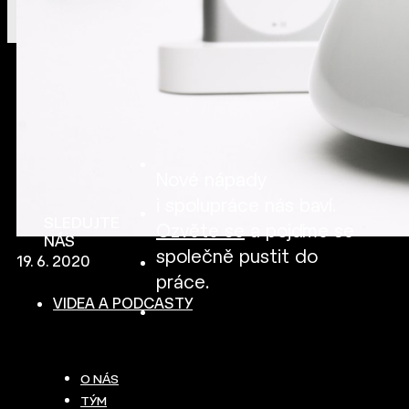
Nové nápady
i spolupráce nás baví.
SLEDUJTE
Ozvěte se
a pojďme se
NÁS
společně pustit do
19. 6. 2020
práce.
VIDEA A PODCASTY
O NÁS
TÝM