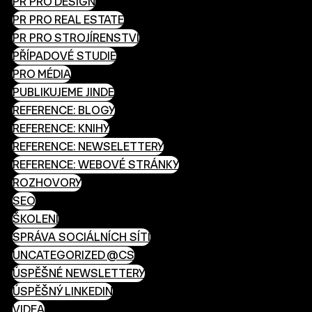
PR PRO DESIGN
PR PRO REAL ESTATE
PR PRO STROJÍRENSTVÍ
PŘÍPADOVÉ STUDIE
PRO MÉDIA
PUBLIKUJEME JINDE
REFERENCE: BLOGY
REFERENCE: KNIHY
REFERENCE: NEWSELETTERY
REFERENCE: WEBOVÉ STRÁNKY
ROZHOVORY
SEO
ŠKOLENÍ
SPRÁVA SOCIÁLNÍCH SÍTÍ
UNCATEGORIZED @CS
ÚSPĚŠNÉ NEWSLETTERY
ÚSPĚŠNÝ LINKEDIN
VIDEA