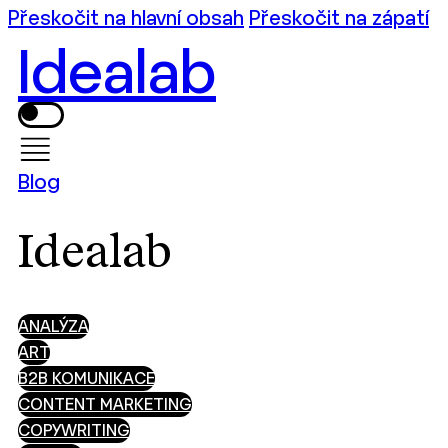
Přeskočit na hlavní obsah
Přeskočit na zápatí
Idealab
Blog
Idealab
ANALÝZA
ART
B2B KOMUNIKACE
CONTENT MARKETING
COPYWRITING