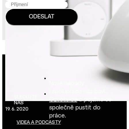
Nové nápady
i spolupráce nás baví.
SLEDUJTE
Ozvěte se
a pojďme se
NÁS
společně pustit do
19. 6. 2020
práce.
VIDEA A PODCASTY