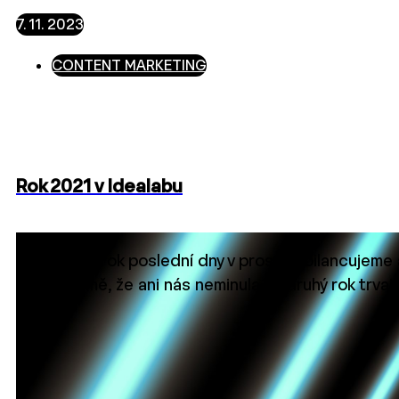
7. 11. 2023
CONTENT MARKETING
Rok 2021 v Idealabu
Jako každý rok poslední dny v prosinci bilancujeme 
Samozřejmě, že ani nás neminula už druhý rok trvaj