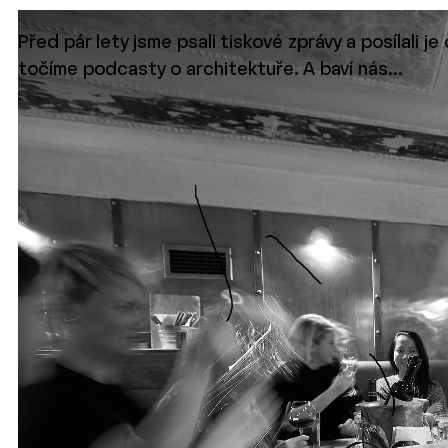
Před pár lety jsme psali tiskové zprávy a posílali 
točíme podcasty o architektuře. A baví nás…