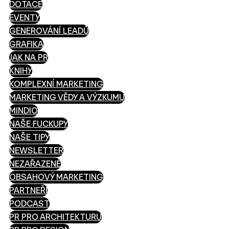
DOTACE
EVENTY
GENEROVÁNÍ LEADŮ
GRAFIKA
JAK NA PR
KNIHY
KOMPLEXNÍ MARKETING
MARKETING VĚDY A VÝZKUMU
MINDIO
NAŠE FUCKUPY
NAŠE TIPY
NEWSLETTER
NEZAŘAZENÉ
OBSAHOVÝ MARKETING
PARTNEŘI
PODCAST
PR PRO ARCHITEKTURU