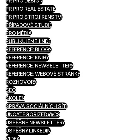
PR PRO DESIGN
PR PRO REAL ESTATE
PR PRO STROJÍRENSTVÍ
PŘÍPADOVÉ STUDIE
PRO MÉDIA
PUBLIKUJEME JINDE
REFERENCE: BLOGY
REFERENCE: KNIHY
REFERENCE: NEWSELETTERY
REFERENCE: WEBOVÉ STRÁNKY
ROZHOVORY
SEO
ŠKOLENÍ
SPRÁVA SOCIÁLNÍCH SÍTÍ
UNCATEGORIZED @CS
ÚSPĚŠNÉ NEWSLETTERY
ÚSPĚŠNÝ LINKEDIN
VIDEA