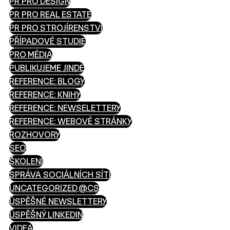
PR PRO DESIGN
PR PRO REAL ESTATE
PR PRO STROJÍRENSTVÍ
PŘÍPADOVÉ STUDIE
PRO MÉDIA
PUBLIKUJEME JINDE
REFERENCE: BLOGY
REFERENCE: KNIHY
REFERENCE: NEWSELETTERY
REFERENCE: WEBOVÉ STRÁNKY
ROZHOVORY
SEO
ŠKOLENÍ
SPRÁVA SOCIÁLNÍCH SÍTÍ
UNCATEGORIZED @CS
ÚSPĚŠNÉ NEWSLETTERY
ÚSPĚŠNÝ LINKEDIN
VIDEA