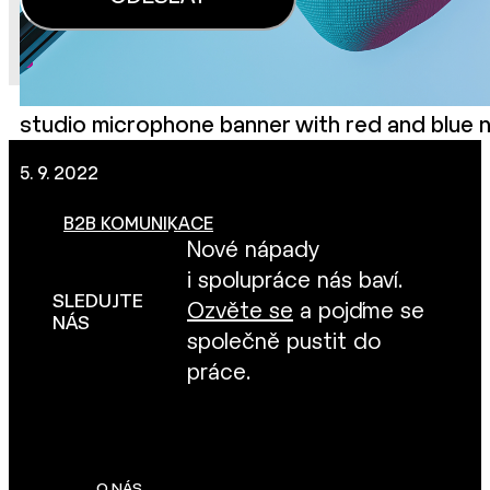
studio microphone banner with red and blue ne
5. 9. 2022
B2B KOMUNIKACE
Nové nápady
i spolupráce nás baví.
SLEDUJTE
Ozvěte se
a pojďme se
NÁS
společně pustit do
práce.
O NÁS