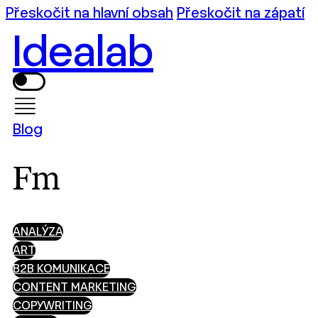
Přeskočit na hlavní obsah
Přeskočit na zápatí
Idealab
Blog
Fm
ANALÝZA
ART
B2B KOMUNIKACE
CONTENT MARKETING
COPYWRITING