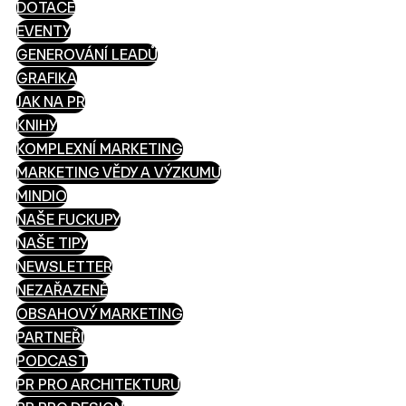
DOTACE
EVENTY
GENEROVÁNÍ LEADŮ
GRAFIKA
JAK NA PR
KNIHY
KOMPLEXNÍ MARKETING
MARKETING VĚDY A VÝZKUMU
MINDIO
NAŠE FUCKUPY
NAŠE TIPY
NEWSLETTER
NEZAŘAZENÉ
OBSAHOVÝ MARKETING
PARTNEŘI
PODCAST
PR PRO ARCHITEKTURU