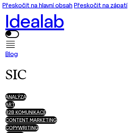
Přeskočit na hlavní obsah
Přeskočit na zápatí
Idealab
Blog
SIC
ANALÝZA
ART
B2B KOMUNIKACE
CONTENT MARKETING
COPYWRITING