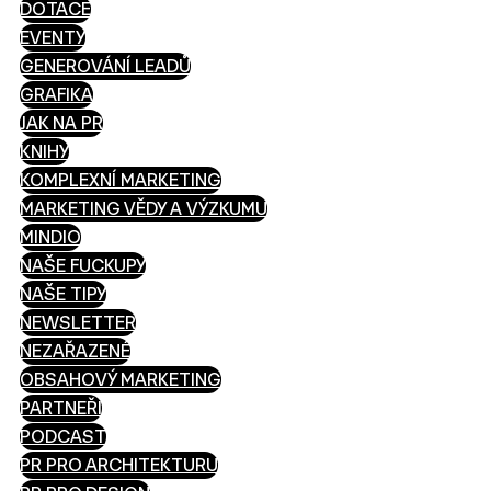
DOTACE
EVENTY
GENEROVÁNÍ LEADŮ
GRAFIKA
JAK NA PR
KNIHY
KOMPLEXNÍ MARKETING
MARKETING VĚDY A VÝZKUMU
MINDIO
NAŠE FUCKUPY
NAŠE TIPY
NEWSLETTER
NEZAŘAZENÉ
OBSAHOVÝ MARKETING
PARTNEŘI
PODCAST
PR PRO ARCHITEKTURU