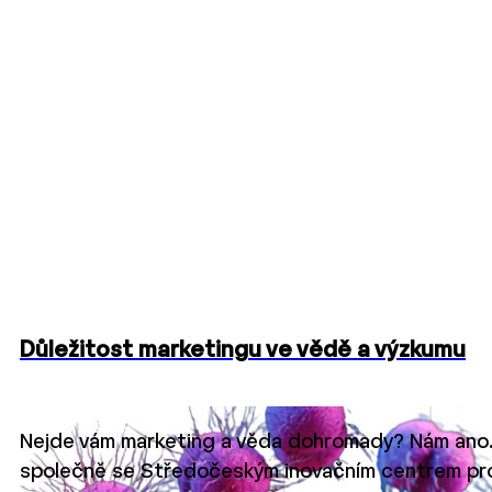
Důležitost marketingu ve vědě a výzkumu
Nejde vám marketing a věda dohromady? Nám ano. V n
společně se Středočeským inovačním centrem pro