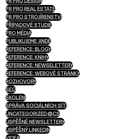
PR PRO DESIGN
PR PRO REAL ESTATE
PR PRO STROJÍRENSTVÍ
PŘÍPADOVÉ STUDIE
PRO MÉDIA
PUBLIKUJEME JINDE
REFERENCE: BLOGY
REFERENCE: KNIHY
REFERENCE: NEWSELETTERY
REFERENCE: WEBOVÉ STRÁNKY
ROZHOVORY
SEO
ŠKOLENÍ
SPRÁVA SOCIÁLNÍCH SÍTÍ
UNCATEGORIZED @CS
ÚSPĚŠNÉ NEWSLETTERY
ÚSPĚŠNÝ LINKEDIN
VIDEA