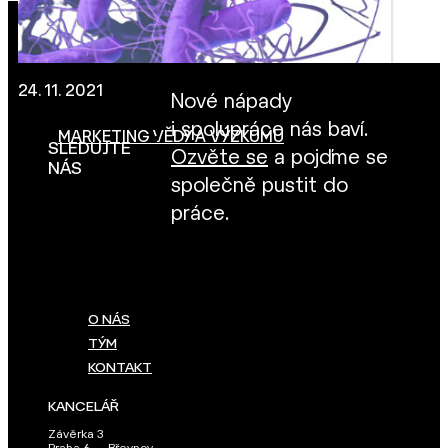
24. 11. 2021
Nové nápady
i spolupráce nás baví.
MARKETING VĚDY A VÝZKUMU
SLEDUJTE
Ozvěte se
a pojďme se
NÁS
společně pustit do
práce.
O NÁS
TÝM
KONTAKT
KANCELÁŘ
Závěrka 3