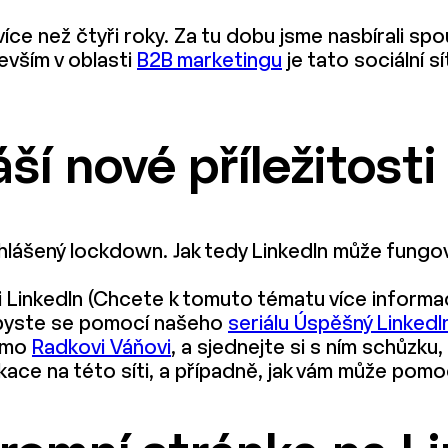
ce než čtyři roky. Za tu dobu jsme nasbírali sp
evším v oblasti
B2B marketingu
je tato sociální s
ší nové příležitosti
yhlášený lockdown. Jak tedy LinkedIn může fungov
 síti LinkedIn (Chcete k tomuto tématu více inform
d byste se pomocí našeho
seriálu Úspěšný LinkedI
římo
Radkovi Váňovi
, a sjednejte si s ním schůzku
kace na této síti, a případně, jak vám může pomo