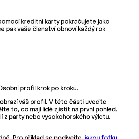
omocí kreditní karty pokračujete jako
se pak vaše členství obnoví každý rok
 Osobní profil krok po kroku.
zobrazí váš profil. V této části uveďte
 to, co mají lidé zjistit na první pohled.
fií z party nebo vysokohorského výletu.
dně. Pro příklad se podívejte,
jakou fotku