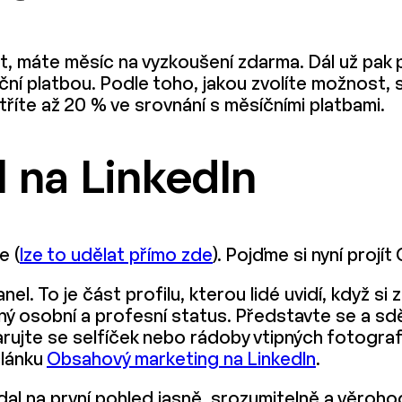
 máte měsíc na vyzkoušení zdarma. Dál už pak p
ční platbou. Podle toho, jakou zvolíte možnost, 
tříte až 20 % ve srovnání s měsíčními platbami.
l na LinkedIn
e (
lze to udělat přímo zde
). Pojďme si nyní projít
l. To je část profilu, kterou lidé uvidí, když si 
ý osobní a profesní status. Představte se a sdělte
varujte se selfíček nebo rádoby vtipných fotogra
článku
Obsahový marketing na LinkedIn
.
adal na první pohled jasně, srozumitelně a věroho