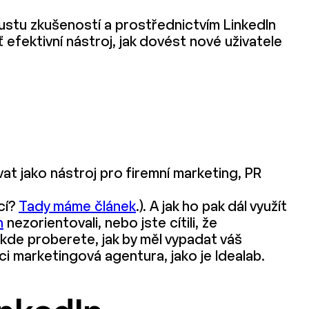
oustu zkušeností a prostřednictvím LinkedIn
íť efektivní nástroj, jak dovést nové uživatele
at jako nástroj pro firemní marketing, PR
ací?
Tady máme článek
.). A jak ho pak dál využít
n
nezorientovali, nebo jste cítili, že
, kde proberete, jak by měl vypadat váš
ci marketingová agentura, jako je Idealab.