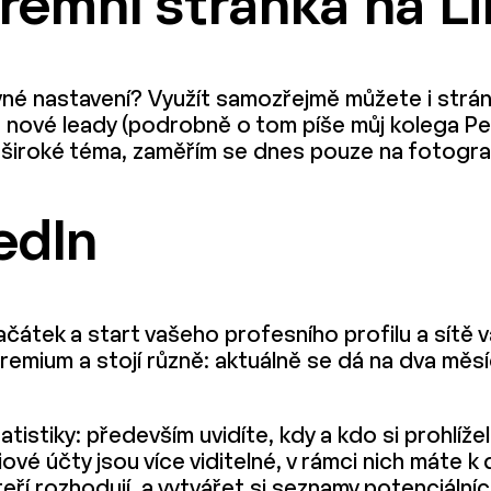
firemní stránka na L
rávné nastavení? Využít samozřejmě můžete i strán
t nové leady (podrobně o tom píše můj kolega Pe
i široké téma, zaměřím se dnes pouze na fotogra
edIn
začátek a start vašeho profesního profilu a sítě 
 Premium a stojí různě: aktuálně se dá na dva měs
tistiky: především uvidíte, kdy a kdo si prohlíže
miové účty jsou více viditelné, v rámci nich máte k
kteří rozhodují, a vytvářet si seznamy potenciální