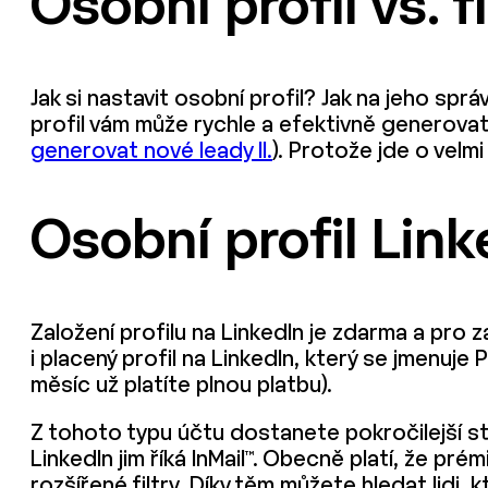
Osobní profil vs. 
Jak si nastavit osobní profil? Jak na jeho sp
profil vám může rychle a efektivně generova
generovat nové leady II.
). Protože jde o velm
Osobní profil Link
Založení profilu na LinkedIn je zdarma a pro 
i placený profil na LinkedIn, který se jmenuje
měsíc už platíte plnou platbu).
Z tohoto typu účtu dostanete pokročilejší sta
LinkedIn jim říká InMail™. Obecně platí, že pré
rozšířené filtry. Díky těm můžete hledat lidi, 