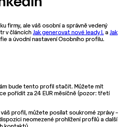
inkedIn
ku firmy, ale váš osobní a správně vedený
tr v článcích
Jak generovat nové leady I.
a
Jak
fie a úvodní nastavení Osobního profilu.
vám bude tento profil stačit. Můžete mít
íce pořídit za 24 EUR měsíčně (pozor: třetí
l váš profil, můžete posílat soukromé zprávy –
 dispozici neomezené prohlížení profilů a další
ch kontaktů.