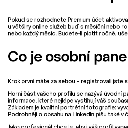
Pokud se rozhodnete Premium účet aktivovat,
u většiny online služeb buď s měsíční nebo ro
nebo každý měsíc. Budete-li platit ročně, uše
Co je osobní pane
Krok první máte za sebou – registrovali jste s
Horní část vašeho profilu se nazývá úvodní pane
informace, které nejlépe vystihují váš současn
Základem je kvalitní portrétní fotografie: vy
Podrobněji o obsahu na LinkedIn píšu také v 
Jako profesionál chcete, aby i váš profil vyp