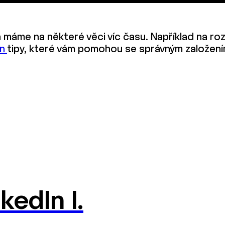
áme na některé věci víc času. Například na roz
In
tipy, které vám pomohou se správným založením
kedIn I.