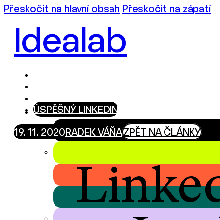
Přeskočit na hlavní obsah
Přeskočit na zápatí
Idealab
ÚSPĚŠNÝ LINKEDIN
19. 11. 2020
RADEK VÁŇA
ZPĚT NA ČLÁNKY
Linke