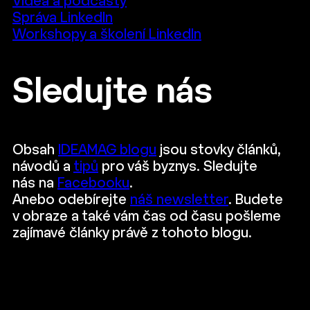
Videa a podcasty
Správa LinkedIn
Workshopy a školení LinkedIn
Sledujte nás
Obsah
IDEAMAG blogu
jsou stovky článků,
návodů a
tipů
pro váš byznys. Sledujte
nás na
Facebooku
.
Anebo odebírejte
náš newsletter
. Budete
v obraze a také vám čas od času pošleme
zajímavé články právě z tohoto blogu.