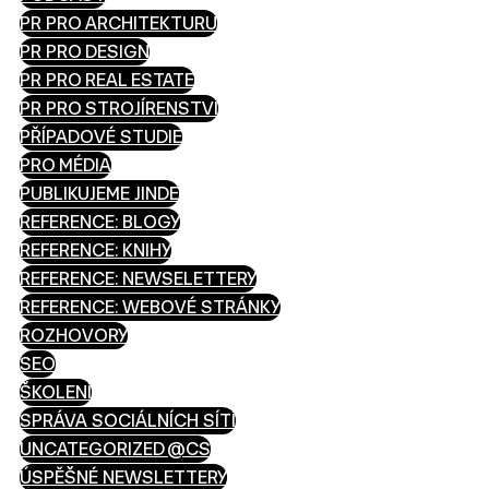
PR PRO ARCHITEKTURU
PR PRO DESIGN
PR PRO REAL ESTATE
PR PRO STROJÍRENSTVÍ
PŘÍPADOVÉ STUDIE
PRO MÉDIA
PUBLIKUJEME JINDE
REFERENCE: BLOGY
REFERENCE: KNIHY
REFERENCE: NEWSELETTERY
REFERENCE: WEBOVÉ STRÁNKY
ROZHOVORY
SEO
ŠKOLENÍ
SPRÁVA SOCIÁLNÍCH SÍTÍ
UNCATEGORIZED @CS
ÚSPĚŠNÉ NEWSLETTERY