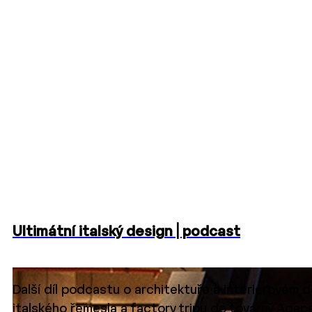
Ultimátní italský design | podcast
Další díl podcastu o architektuře a interiérovém 
italského řemesla a factory tripu do továrny Aga