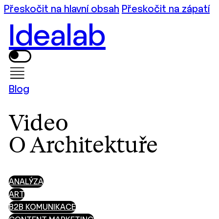
Přeskočit na hlavní obsah
Přeskočit na zápatí
Idealab
Blog
Video
O Architektuře
ANALÝZA
ART
B2B KOMUNIKACE