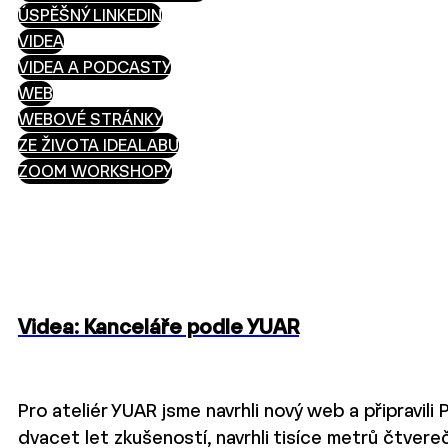
ÚSPĚŠNÝ LINKEDIN
VIDEA
VIDEA A PODCASTY
WEB
WEBOVÉ STRÁNKY
ZE ŽIVOTA IDEALABU
ZOOM WORKSHOPY
Videa: Kanceláře podle YUAR
Pro ateliér YUAR jsme navrhli nový web a připravili
dvacet let zkušeností, navrhli tisíce metrů čtvere