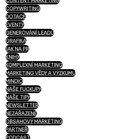
CONTENT MARKETING
COPYWRITING
DOTACE
EVENTY
GENEROVÁNÍ LEADŮ
GRAFIKA
JAK NA PR
KNIHY
KOMPLEXNÍ MARKETING
MARKETING VĚDY A VÝZKUMU
MINDIO
NAŠE FUCKUPY
NAŠE TIPY
NEWSLETTER
NEZAŘAZENÉ
OBSAHOVÝ MARKETING
PARTNEŘI
PODCAST