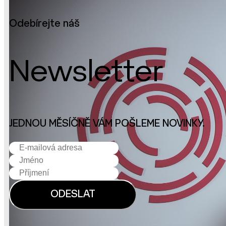
Odebírejte náš
Newsletter
JEDNOU MĚSÍČNĚ VÁM POŠLEME NOVINKY.