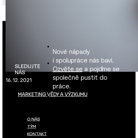
Nové nápady
i spolupráce nás baví.
SLEDUJTE
Ozvěte se
a pojďme se
NÁS
společně pustit do
16. 12. 2021
práce.
MARKETING VĚDY A VÝZKUMU
O NÁS
TÝM
KONTAKT