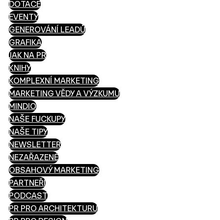
DOTACE
EVENTY
GENEROVÁNÍ LEADŮ
GRAFIKA
JAK NA PR
KNIHY
KOMPLEXNÍ MARKETING
MARKETING VĚDY A VÝZKUMU
MINDIO
NAŠE FUCKUPY
NAŠE TIPY
NEWSLETTER
NEZAŘAZENÉ
OBSAHOVÝ MARKETING
PARTNEŘI
PODCAST
PR PRO ARCHITEKTURU