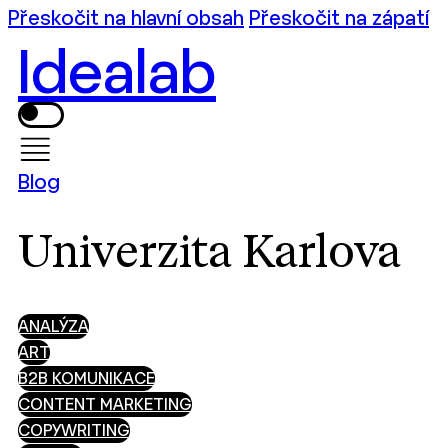
Přeskočit na hlavní obsah
Přeskočit na zápatí
Idealab
Blog
Univerzita Karlova
ANALÝZA
ART
B2B KOMUNIKACE
CONTENT MARKETING
COPYWRITING