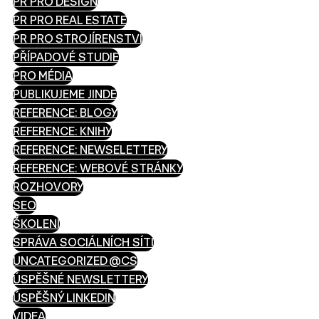
PR PRO DESIGN
PR PRO REAL ESTATE
PR PRO STROJÍRENSTVÍ
PŘÍPADOVÉ STUDIE
PRO MÉDIA
PUBLIKUJEME JINDE
REFERENCE: BLOGY
REFERENCE: KNIHY
REFERENCE: NEWSELETTERY
REFERENCE: WEBOVÉ STRÁNKY
ROZHOVORY
SEO
ŠKOLENÍ
SPRÁVA SOCIÁLNÍCH SÍTÍ
UNCATEGORIZED @CS
ÚSPĚŠNÉ NEWSLETTERY
ÚSPĚŠNÝ LINKEDIN
VIDEA