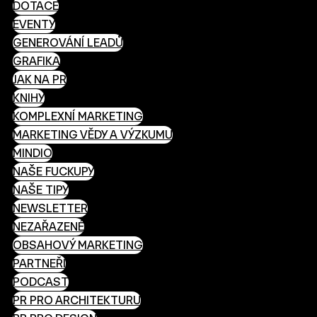
DOTACE
EVENTY
GENEROVÁNÍ LEADŮ
GRAFIKA
JAK NA PR
KNIHY
KOMPLEXNÍ MARKETING
MARKETING VĚDY A VÝZKUMU
MINDIO
NAŠE FUCKUPY
NAŠE TIPY
NEWSLETTER
NEZAŘAZENÉ
OBSAHOVÝ MARKETING
PARTNEŘI
PODCAST
PR PRO ARCHITEKTURU