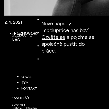
2. 4. 2021
Nové nápady
i spolupráce nás baví.
ROZHOVORY
SLEDUJTE
Ozvěte se
a pojďme se
NÁS
společně pustit do
práce.
O NÁS
TÝM
KONTAKT
KANCELÁŘ
Závěrka 3
Praha 6 — Břevnov