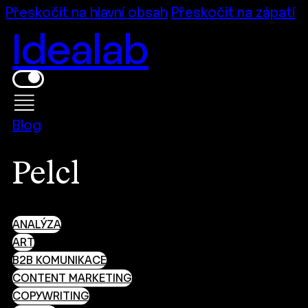
Přeskočit na hlavní obsah
Přeskočit na zápatí
Idealab
Blog
Pelcl
ANALÝZA
ART
B2B KOMUNIKACE
CONTENT MARKETING
COPYWRITING