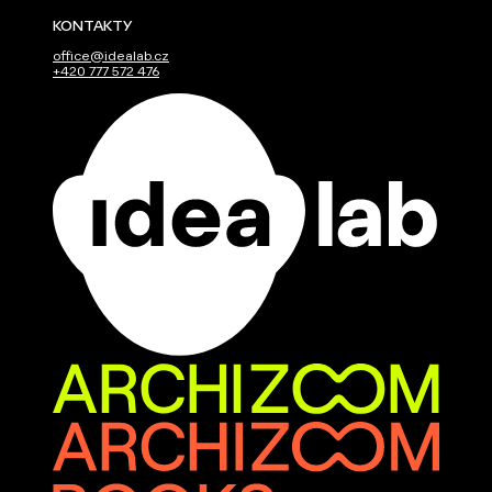
KONTAKTY
office@idealab.cz
+420 777 572 476