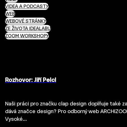
VIDEA A PODCASTY
WEB
WEBOVÉ STRÁNKY
ZE ŽIVOTA IDEALABU
ZOOM WORKSHOPY
Rozhovor: Jiří Pelcl
Naši práci pro značku clap design doplňuje také z
dává značce design? Pro odborný web ARCHIZOOM j
Vysoké…