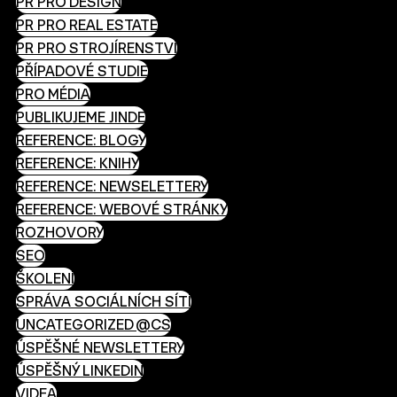
PR PRO DESIGN
PR PRO REAL ESTATE
PR PRO STROJÍRENSTVÍ
PŘÍPADOVÉ STUDIE
PRO MÉDIA
PUBLIKUJEME JINDE
REFERENCE: BLOGY
REFERENCE: KNIHY
REFERENCE: NEWSELETTERY
REFERENCE: WEBOVÉ STRÁNKY
ROZHOVORY
SEO
ŠKOLENÍ
SPRÁVA SOCIÁLNÍCH SÍTÍ
UNCATEGORIZED @CS
ÚSPĚŠNÉ NEWSLETTERY
ÚSPĚŠNÝ LINKEDIN
VIDEA