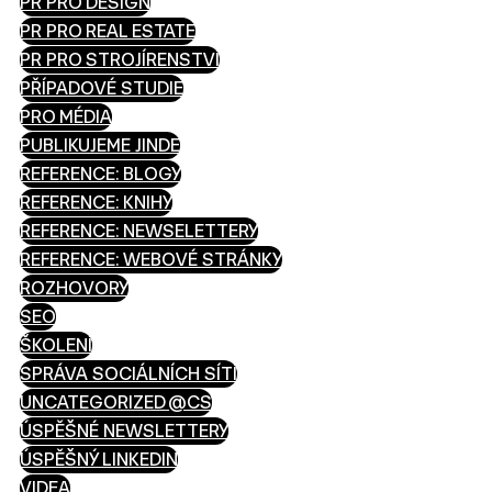
PR PRO DESIGN
PR PRO REAL ESTATE
PR PRO STROJÍRENSTVÍ
PŘÍPADOVÉ STUDIE
PRO MÉDIA
PUBLIKUJEME JINDE
REFERENCE: BLOGY
REFERENCE: KNIHY
REFERENCE: NEWSELETTERY
REFERENCE: WEBOVÉ STRÁNKY
ROZHOVORY
SEO
ŠKOLENÍ
SPRÁVA SOCIÁLNÍCH SÍTÍ
UNCATEGORIZED @CS
ÚSPĚŠNÉ NEWSLETTERY
ÚSPĚŠNÝ LINKEDIN
VIDEA