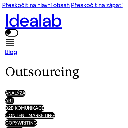
Přeskočit na hlavní obsah
Přeskočit na zápatí
Idealab
Blog
Outsourcing
ANALÝZA
ART
B2B KOMUNIKACE
CONTENT MARKETING
COPYWRITING