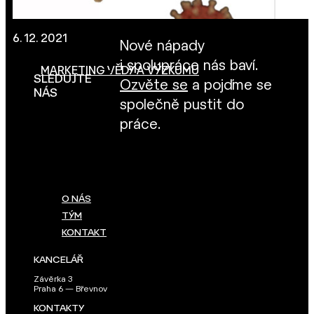
6. 12. 2021
Nové nápady
i spolupráce nás baví.
MARKETING VĚDY A VÝZKUMU
SLEDUJTE
Ozvěte se
a pojďme se
NÁS
společně pustit do
práce.
O NÁS
TÝM
KONTAKT
KANCELÁŘ
Závěrka 3
Praha 6 — Břevnov
KONTAKTY