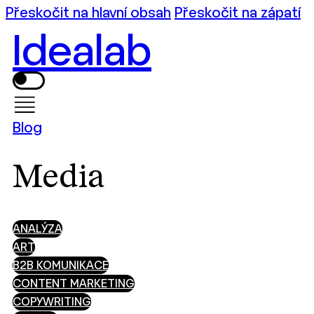
Přeskočit na hlavní obsah
Přeskočit na zápatí
Idealab
Blog
Media
ANALÝZA
ART
B2B KOMUNIKACE
CONTENT MARKETING
COPYWRITING