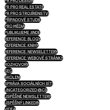
PR PRO DESIGN
PR PRO REAL ESTATE
PR PRO STROJÍRENSTVÍ
PŘÍPADOVÉ STUDIE
PRO MÉDIA
PUBLIKUJEME JINDE
REFERENCE: BLOGY
REFERENCE: KNIHY
REFERENCE: NEWSELETTERY
REFERENCE: WEBOVÉ STRÁNKY
ROZHOVORY
SEO
ŠKOLENÍ
SPRÁVA SOCIÁLNÍCH SÍTÍ
UNCATEGORIZED @CS
ÚSPĚŠNÉ NEWSLETTERY
ÚSPĚŠNÝ LINKEDIN
VIDEA