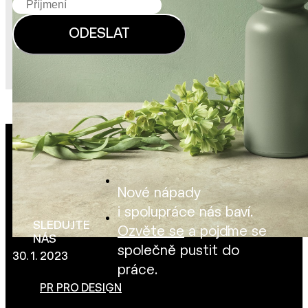
Nové nápady
i spolupráce nás baví.
SLEDUJTE
Ozvěte se
a pojďme se
NÁS
společně pustit do
30. 1. 2023
práce.
PR PRO DESIGN