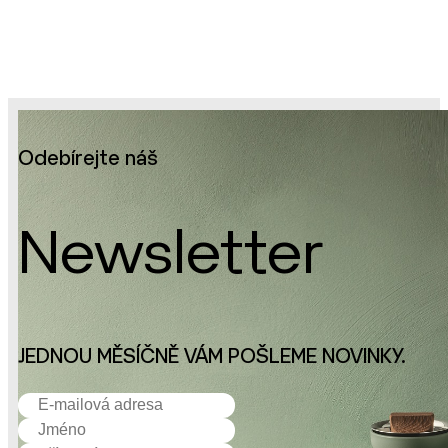
Odebírejte náš
Newsletter
JEDNOU MĚSÍČNĚ VÁM POŠLEME NOVINKY.