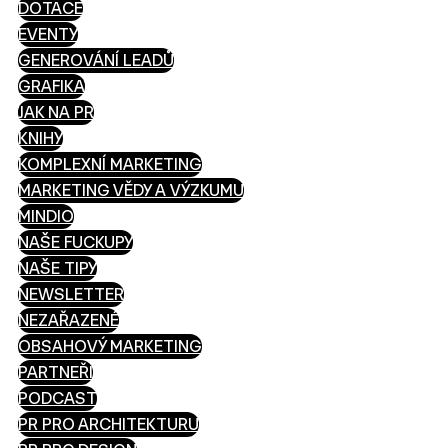
DOTACE
EVENTY
GENEROVÁNÍ LEADŮ
GRAFIKA
JAK NA PR
KNIHY
KOMPLEXNÍ MARKETING
MARKETING VĚDY A VÝZKUMU
MINDIO
NAŠE FUCKUPY
NAŠE TIPY
NEWSLETTER
NEZAŘAZENÉ
OBSAHOVÝ MARKETING
PARTNEŘI
PODCAST
PR PRO ARCHITEKTURU