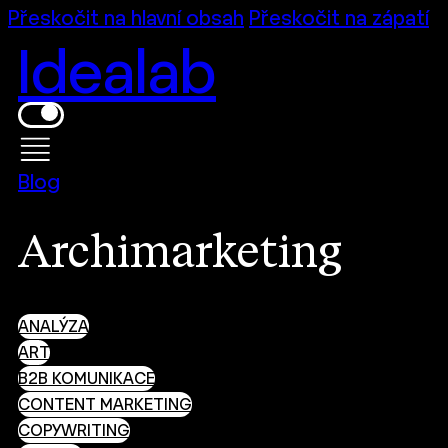
Přeskočit na hlavní obsah
Přeskočit na zápatí
Idealab
Blog
Archimarketing
ANALÝZA
ART
B2B KOMUNIKACE
CONTENT MARKETING
COPYWRITING