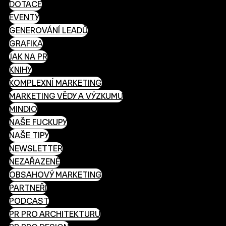
DOTACE
EVENTY
GENEROVÁNÍ LEADŮ
GRAFIKA
JAK NA PR
KNIHY
KOMPLEXNÍ MARKETING
MARKETING VĚDY A VÝZKUMU
MINDIO
NAŠE FUCKUPY
NAŠE TIPY
NEWSLETTER
NEZAŘAZENÉ
OBSAHOVÝ MARKETING
PARTNEŘI
PODCAST
PR PRO ARCHITEKTURU