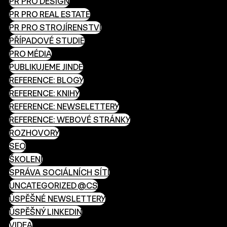
PR PRO DESIGN
PR PRO REAL ESTATE
PR PRO STROJÍRENSTVÍ
PŘÍPADOVÉ STUDIE
PRO MÉDIA
PUBLIKUJEME JINDE
REFERENCE: BLOGY
REFERENCE: KNIHY
REFERENCE: NEWSELETTERY
REFERENCE: WEBOVÉ STRÁNKY
ROZHOVORY
SEO
ŠKOLENÍ
SPRÁVA SOCIÁLNÍCH SÍTÍ
UNCATEGORIZED @CS
ÚSPĚŠNÉ NEWSLETTERY
ÚSPĚŠNÝ LINKEDIN
VIDEA