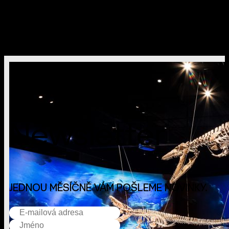
Odebírejte náš
Newsletter
JEDNOU MĚSÍČNĚ VÁM POŠLEME NOVINKY.