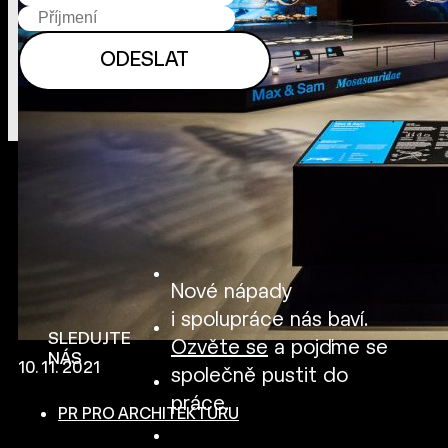
Nové nápady
i spolupráce nás baví.
SLEDUJTE
Ozvěte se
a pojďme se
NÁS
10. 11. 2021
společně pustit do
práce.
PR PRO ARCHITEKTURU