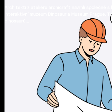
Architekti z ateliéru archicraft navrhli společně
interaktivní muzeum Dinosauria Museum Prague. To
dinosaurů…