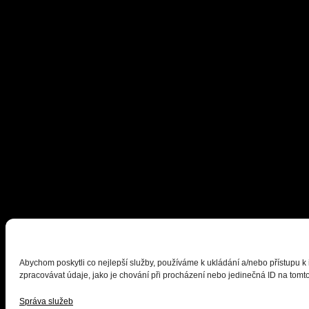
Abychom poskytli co nejlepší služby, používáme k ukládání a/nebo přístupu k
zpracovávat údaje, jako je chování při procházení nebo jedinečná ID na tomto
Správa služeb