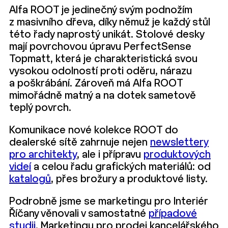
Alfa ROOT je jedinečný svým podnožím
z masivního dřeva, díky němuž je každý stůl
této řady naprostý unikát. Stolové desky
mají povrchovou úpravu PerfectSense
Topmatt, která je charakteristická svou
vysokou odolností proti oděru, nárazu
a poškrábání. Zároveň má Alfa ROOT
mimořádně matný a na dotek sametově
teplý povrch.
Komunikace nové kolekce ROOT do
dealerské sítě zahrnuje nejen
newslettery
pro architekty
, ale i přípravu
produktových
videí
a celou řadu grafických materiálů: od
katalogů
, přes brožury a produktové listy.
Podrobně jsme se marketingu pro Interiér
Říčany věnovali v samostatné
případové
studii
. Marketingu pro prodej kancelářského