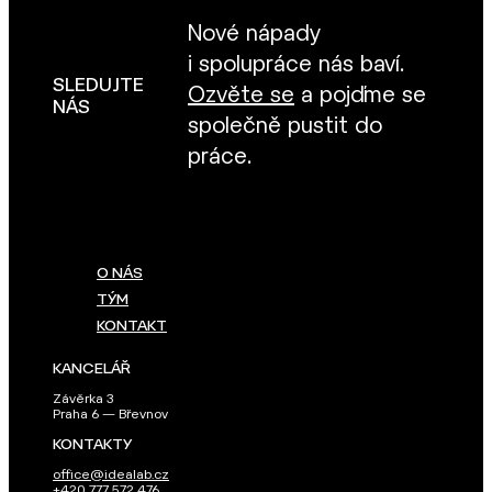
Nové nápady
i spolupráce nás baví.
SLEDUJTE
Ozvěte se
a pojďme se
NÁS
společně pustit do
práce.
O NÁS
TÝM
KONTAKT
KANCELÁŘ
Závěrka 3
Praha 6 — Břevnov
KONTAKTY
office@idealab.cz
+420 777 572 476