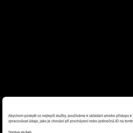
Abychom poskytli co nejlepší služby, používáme k ukládání a/nebo přístupu k
zpracovávat údaje, jako je chování při procházení nebo jedinečná ID na tomto
Správa služeb