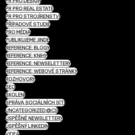
PR PRO DESIGN
PR PRO REAL ESTATE
PR PRO STROJÍRENSTVÍ
PŘÍPADOVÉ STUDIE
PRO MÉDIA
PUBLIKUJEME JINDE
REFERENCE: BLOGY
REFERENCE: KNIHY
REFERENCE: NEWSELETTERY
REFERENCE: WEBOVÉ STRÁNKY
ROZHOVORY
SEO
ŠKOLENÍ
SPRÁVA SOCIÁLNÍCH SÍTÍ
UNCATEGORIZED @CS
ÚSPĚŠNÉ NEWSLETTERY
ÚSPĚŠNÝ LINKEDIN
VIDEA