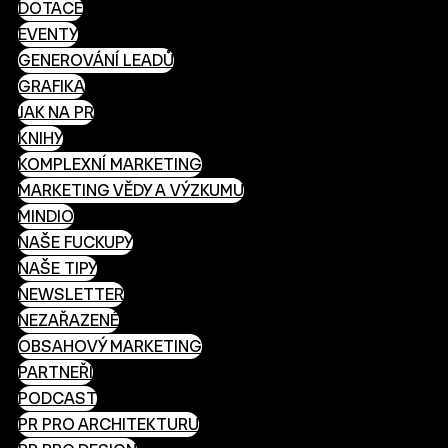
DOTACE
EVENTY
GENEROVÁNÍ LEADŮ
GRAFIKA
JAK NA PR
KNIHY
KOMPLEXNÍ MARKETING
MARKETING VĚDY A VÝZKUMU
MINDIO
NAŠE FUCKUPY
NAŠE TIPY
NEWSLETTER
NEZAŘAZENÉ
OBSAHOVÝ MARKETING
PARTNEŘI
PODCAST
PR PRO ARCHITEKTURU