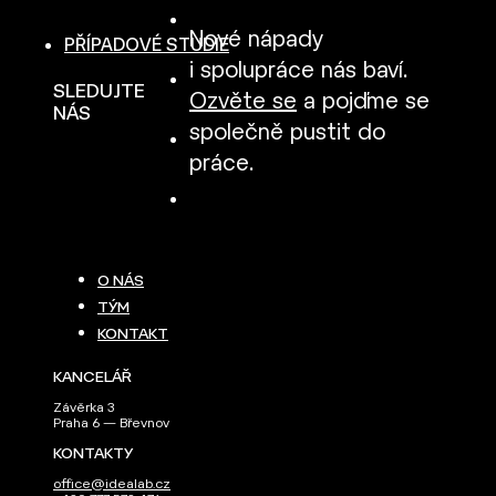
Nové nápady
PŘÍPADOVÉ STUDIE
i spolupráce nás baví.
SLEDUJTE
Ozvěte se
a pojďme se
NÁS
společně pustit do
práce.
O NÁS
TÝM
KONTAKT
KANCELÁŘ
Závěrka 3
Praha 6 — Břevnov
KONTAKTY
office@idealab.cz