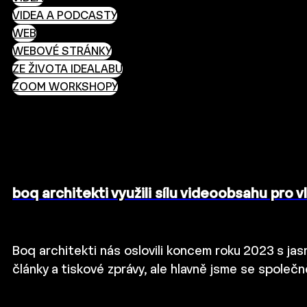
VIDEA A PODCASTY
WEB
WEBOVÉ STRÁNKY
ZE ŽIVOTA IDEALABU
ZOOM WORKSHOPY
boq architekti využili sílu videoobsahu pro v
Boq architekti nás oslovili koncem roku 2023 s ja
články a tiskové zprávy, ale hlavně jsme se společn