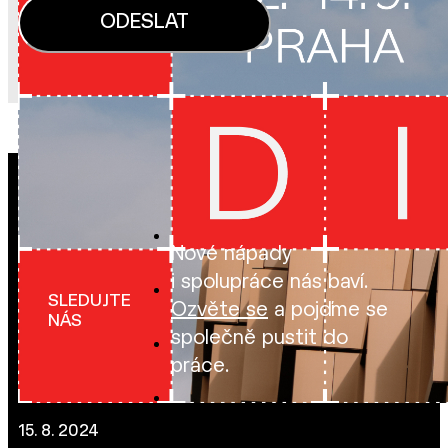
Nové nápady
i spolupráce nás baví.
SLEDUJTE
Ozvěte se
a pojďme se
NÁS
společně pustit do
práce.
15. 8. 2024