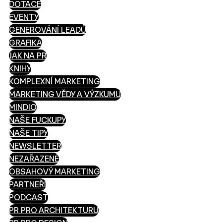
DOTACE
EVENTY
GENEROVÁNÍ LEADŮ
GRAFIKA
JAK NA PR
KNIHY
KOMPLEXNÍ MARKETING
MARKETING VĚDY A VÝZKUMU
MINDIO
NAŠE FUCKUPY
NAŠE TIPY
NEWSLETTER
NEZAŘAZENÉ
OBSAHOVÝ MARKETING
PARTNEŘI
PODCAST
PR PRO ARCHITEKTURU