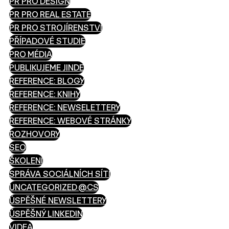
PR PRO DESIGN
PR PRO REAL ESTATE
PR PRO STROJÍRENSTVÍ
PŘÍPADOVÉ STUDIE
PRO MÉDIA
PUBLIKUJEME JINDE
REFERENCE: BLOGY
REFERENCE: KNIHY
REFERENCE: NEWSELETTERY
REFERENCE: WEBOVÉ STRÁNKY
ROZHOVORY
SEO
ŠKOLENÍ
SPRÁVA SOCIÁLNÍCH SÍTÍ
UNCATEGORIZED @CS
ÚSPĚŠNÉ NEWSLETTERY
ÚSPĚŠNÝ LINKEDIN
VIDEA