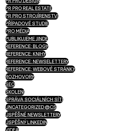
PR PRO DESIGN
PR PRO REAL ESTATE
PR PRO STROJÍRENSTVÍ
PŘÍPADOVÉ STUDIE
PRO MÉDIA
PUBLIKUJEME JINDE
REFERENCE: BLOGY
REFERENCE: KNIHY
REFERENCE: NEWSELETTERY
REFERENCE: WEBOVÉ STRÁNKY
ROZHOVORY
SEO
ŠKOLENÍ
SPRÁVA SOCIÁLNÍCH SÍTÍ
UNCATEGORIZED @CS
ÚSPĚŠNÉ NEWSLETTERY
ÚSPĚŠNÝ LINKEDIN
VIDEA