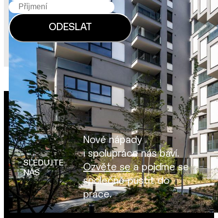
Nové nápady
i spolupráce nás baví.
SLEDUJTE
Ozvěte se
a pojďme se
NÁS
společně pustit do
práce.