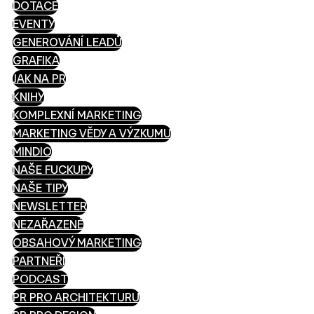
DOTACE
EVENTY
GENEROVÁNÍ LEADŮ
GRAFIKA
JAK NA PR
KNIHY
KOMPLEXNÍ MARKETING
MARKETING VĚDY A VÝZKUMU
MINDIO
NAŠE FUCKUPY
NAŠE TIPY
NEWSLETTER
NEZAŘAZENÉ
OBSAHOVÝ MARKETING
PARTNEŘI
PODCAST
PR PRO ARCHITEKTURU