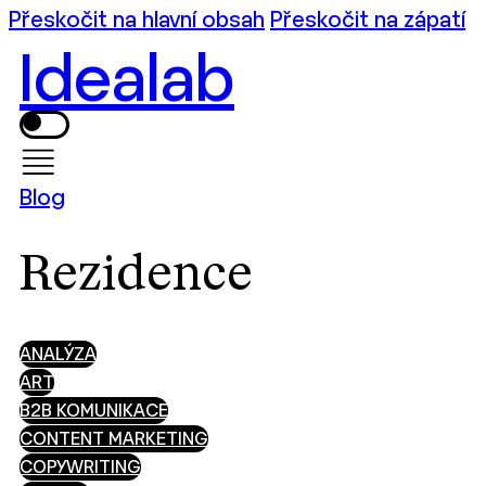
Přeskočit na hlavní obsah
Přeskočit na zápatí
Idealab
Blog
Rezidence
ANALÝZA
ART
B2B KOMUNIKACE
CONTENT MARKETING
COPYWRITING