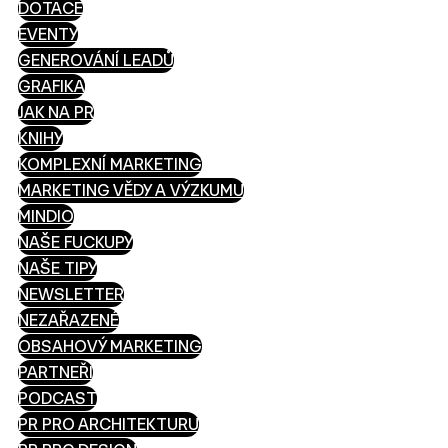
DOTACE
EVENTY
GENEROVÁNÍ LEADŮ
GRAFIKA
JAK NA PR
KNIHY
KOMPLEXNÍ MARKETING
MARKETING VĚDY A VÝZKUMU
MINDIO
NAŠE FUCKUPY
NAŠE TIPY
NEWSLETTER
NEZAŘAZENÉ
OBSAHOVÝ MARKETING
PARTNEŘI
PODCAST
PR PRO ARCHITEKTURU