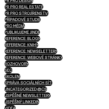
PR PRO DESIGN
PR PRO REAL ESTATE
PR PRO STROJÍRENSTVÍ
PŘÍPADOVÉ STUDIE
PRO MÉDIA
PUBLIKUJEME JINDE
REFERENCE: BLOGY
REFERENCE: KNIHY
REFERENCE: NEWSELETTERY
REFERENCE: WEBOVÉ STRÁNKY
ROZHOVORY
SEO
ŠKOLENÍ
SPRÁVA SOCIÁLNÍCH SÍTÍ
UNCATEGORIZED @CS
ÚSPĚŠNÉ NEWSLETTERY
ÚSPĚŠNÝ LINKEDIN
VIDEA