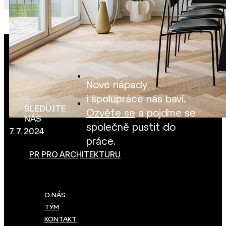
Nové nápady
i spolupráce nás baví.
SLEDUJTE
Ozvěte se
a pojďme se
NÁS
společně pustit do
7. 7. 2024
práce.
PR PRO ARCHITEKTURU
O NÁS
TÝM
KONTAKT