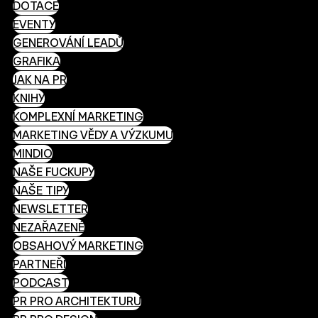
DOTACE
EVENTY
GENEROVÁNÍ LEADŮ
GRAFIKA
JAK NA PR
KNIHY
KOMPLEXNÍ MARKETING
MARKETING VĚDY A VÝZKUMU
MINDIO
NAŠE FUCKUPY
NAŠE TIPY
NEWSLETTER
NEZAŘAZENÉ
OBSAHOVÝ MARKETING
PARTNEŘI
PODCAST
PR PRO ARCHITEKTURU