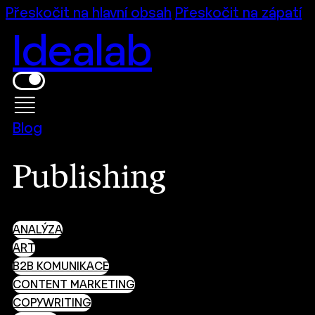
Přeskočit na hlavní obsah
Přeskočit na zápatí
Idealab
Blog
Publishing
ANALÝZA
ART
B2B KOMUNIKACE
CONTENT MARKETING
COPYWRITING