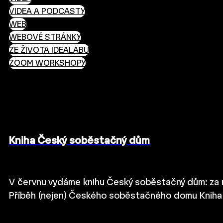
VIDEA A PODCASTY
WEB
WEBOVÉ STRÁNKY
ZE ŽIVOTA IDEALABU
ZOOM WORKSHOPY
Kniha Český soběstačný dům
V červnu vydáme knihu Český soběstačný dům: za mo
Příběh (nejen) Českého soběstačného domu Kniha