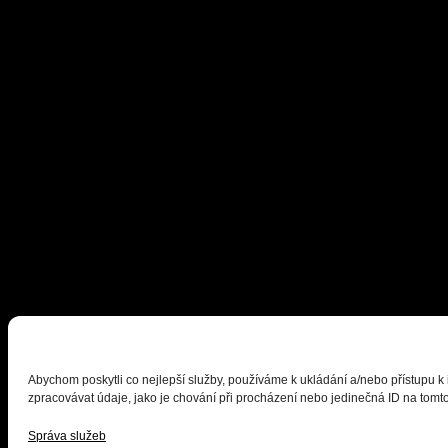
Abychom poskytli co nejlepší služby, používáme k ukládání a/nebo přístupu k
zpracovávat údaje, jako je chování při procházení nebo jedinečná ID na tomto
Správa služeb