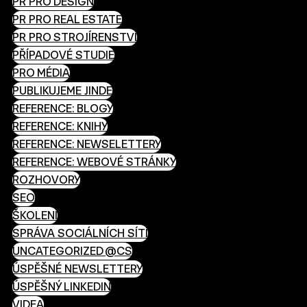
PR PRO DESIGN
PR PRO REAL ESTATE
PR PRO STROJÍRENSTVÍ
PŘÍPADOVÉ STUDIE
PRO MÉDIA
PUBLIKUJEME JINDE
REFERENCE: BLOGY
REFERENCE: KNIHY
REFERENCE: NEWSELETTERY
REFERENCE: WEBOVÉ STRÁNKY
ROZHOVORY
SEO
ŠKOLENÍ
SPRÁVA SOCIÁLNÍCH SÍTÍ
UNCATEGORIZED @CS
ÚSPĚŠNÉ NEWSLETTERY
ÚSPĚŠNÝ LINKEDIN
VIDEA