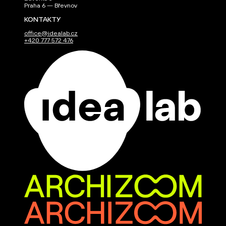
Praha 6 — Břevnov
KONTAKTY
office@idealab.cz
+420 777 572 476