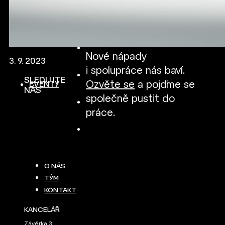
Nové nápady
3. 9. 2023
i spolupráce nás baví.
SLEDUJTE
Ozvěte se
a pojďme se
EVENTY
NÁS
společně pustit do
práce.
O NÁS
TÝM
KONTAKT
KANCELÁŘ
Závěrka 3