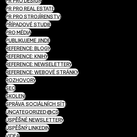
PR PRO DESIGN
PR PRO REAL ESTATE
PR PRO STROJÍRENSTVÍ
PŘÍPADOVÉ STUDIE
PRO MÉDIA
PUBLIKUJEME JINDE
REFERENCE: BLOGY
REFERENCE: KNIHY
REFERENCE: NEWSELETTERY
REFERENCE: WEBOVÉ STRÁNKY
ROZHOVORY
SEO
ŠKOLENÍ
SPRÁVA SOCIÁLNÍCH SÍTÍ
UNCATEGORIZED @CS
ÚSPĚŠNÉ NEWSLETTERY
ÚSPĚŠNÝ LINKEDIN
VIDEA