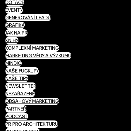
DOTACE
EVENTY
GENEROVÁNÍ LEADŮ
GRAFIKA
JAK NA PR
KNIHY
KOMPLEXNÍ MARKETING
MARKETING VĚDY A VÝZKUMU
MINDIO
NAŠE FUCKUPY
NAŠE TIPY
NEWSLETTER
NEZAŘAZENÉ
OBSAHOVÝ MARKETING
PARTNEŘI
PODCAST
PR PRO ARCHITEKTURU