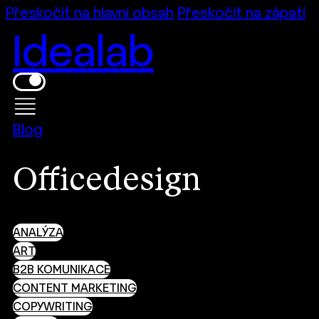
Přeskočit na hlavní obsah
Přeskočit na zápatí
Idealab
Blog
Officedesign
ANALÝZA
ART
B2B KOMUNIKACE
CONTENT MARKETING
COPYWRITING