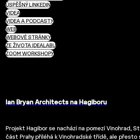
ÚSPĚŠNÝ LINKEDIN
VIDEA
VIDEA A PODCASTY
WEB
WEBOVÉ STRÁNKY
ZE ŽIVOTA IDEALABU
ZOOM WORKSHOPY
Ian Bryan Architects na Hagiboru
Projekt Hagibor se nachází na pomezí Vinohrad, St
část Prahy přiléhá k Vinohradské třídě, ale přesto 