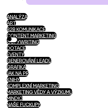
ANALÝZA
ART
B2B KOMUNIKACE
CONTENT MARKETING
COPYWRITING
DOTACE
EVENTY
GENEROVÁNÍ LEADŮ
GRAFIKA
JAK NA PR
KNIHY
KOMPLEXNÍ MARKETING
MARKETING VĚDY A VÝZKUMU
MINDIO
NAŠE FUCKUPY