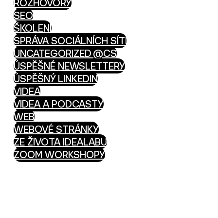
ROZHOVORY
SEO
ŠKOLENÍ
SPRÁVA SOCIÁLNÍCH SÍTÍ
UNCATEGORIZED @CS
ÚSPĚŠNÉ NEWSLETTERY
ÚSPĚŠNÝ LINKEDIN
VIDEA
VIDEA A PODCASTY
WEB
WEBOVÉ STRÁNKY
ZE ŽIVOTA IDEALABU
ZOOM WORKSHOPY