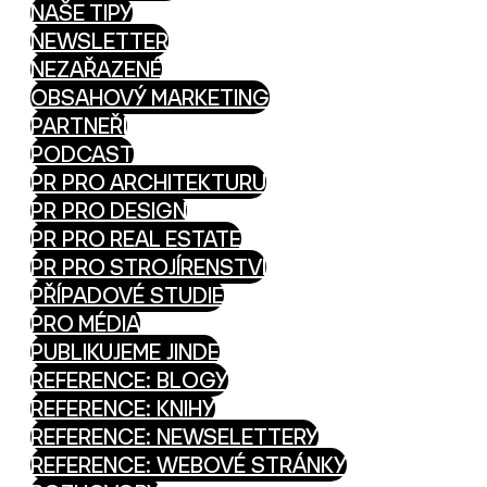
NAŠE TIPY
NEWSLETTER
NEZAŘAZENÉ
OBSAHOVÝ MARKETING
PARTNEŘI
PODCAST
PR PRO ARCHITEKTURU
PR PRO DESIGN
PR PRO REAL ESTATE
PR PRO STROJÍRENSTVÍ
PŘÍPADOVÉ STUDIE
PRO MÉDIA
PUBLIKUJEME JINDE
REFERENCE: BLOGY
REFERENCE: KNIHY
REFERENCE: NEWSELETTERY
REFERENCE: WEBOVÉ STRÁNKY