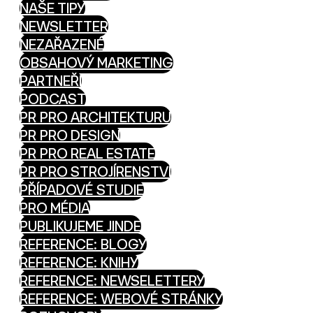
NAŠE TIPY
NEWSLETTER
NEZAŘAZENÉ
OBSAHOVÝ MARKETING
PARTNEŘI
PODCAST
PR PRO ARCHITEKTURU
PR PRO DESIGN
PR PRO REAL ESTATE
PR PRO STROJÍRENSTVÍ
PŘÍPADOVÉ STUDIE
PRO MÉDIA
PUBLIKUJEME JINDE
REFERENCE: BLOGY
REFERENCE: KNIHY
REFERENCE: NEWSELETTERY
REFERENCE: WEBOVÉ STRÁNKY