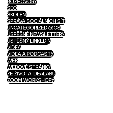
ROZHOVORY
SEO
ŠKOLENÍ
SPRÁVA SOCIÁLNÍCH SÍTÍ
UNCATEGORIZED @CS
ÚSPĚŠNÉ NEWSLETTERY
ÚSPĚŠNÝ LINKEDIN
VIDEA
VIDEA A PODCASTY
WEB
WEBOVÉ STRÁNKY
ZE ŽIVOTA IDEALABU
ZOOM WORKSHOPY