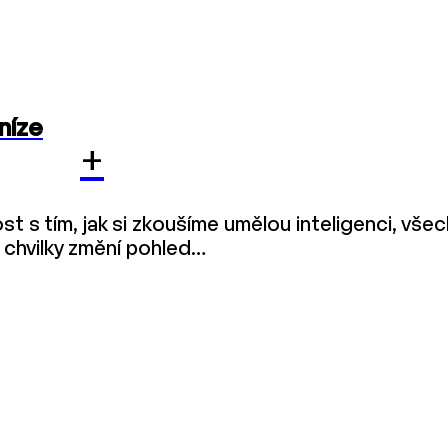
níze
+
t s tím, jak si zkoušíme umělou inteligenci, všec
 chvilky změní pohled…