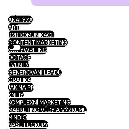
ANALÝZA
ART
B2B KOMUNIKACE
CONTENT MARKETING
COPYWRITING
DOTACE
EVENTY
GENEROVÁNÍ LEADŮ
GRAFIKA
JAK NA PR
KNIHY
KOMPLEXNÍ MARKETING
MARKETING VĚDY A VÝZKUMU
MINDIO
NAŠE FUCKUPY