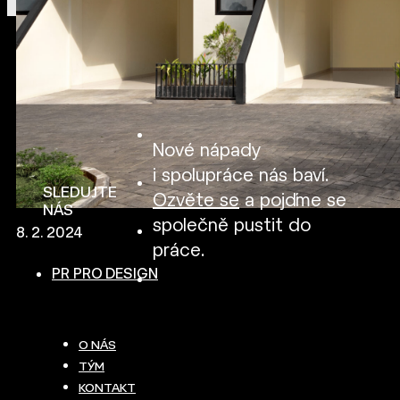
Nové nápady
i spolupráce nás baví.
SLEDUJTE
Ozvěte se
a pojďme se
NÁS
společně pustit do
8. 2. 2024
práce.
PR PRO DESIGN
O NÁS
TÝM
KONTAKT