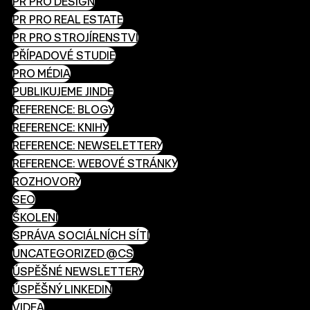
PR PRO DESIGN
PR PRO REAL ESTATE
PR PRO STROJÍRENSTVÍ
PŘÍPADOVÉ STUDIE
PRO MÉDIA
PUBLIKUJEME JINDE
REFERENCE: BLOGY
REFERENCE: KNIHY
REFERENCE: NEWSELETTERY
REFERENCE: WEBOVÉ STRÁNKY
ROZHOVORY
SEO
ŠKOLENÍ
SPRÁVA SOCIÁLNÍCH SÍTÍ
UNCATEGORIZED @CS
ÚSPĚŠNÉ NEWSLETTERY
ÚSPĚŠNÝ LINKEDIN
VIDEA