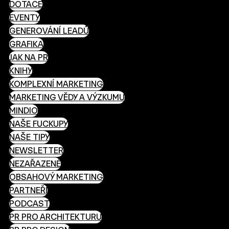
DOTACE
EVENTY
GENEROVÁNÍ LEADŮ
GRAFIKA
JAK NA PR
KNIHY
KOMPLEXNÍ MARKETING
MARKETING VĚDY A VÝZKUMU
MINDIO
NAŠE FUCKUPY
NAŠE TIPY
NEWSLETTER
NEZAŘAZENÉ
OBSAHOVÝ MARKETING
PARTNEŘI
PODCAST
PR PRO ARCHITEKTURU