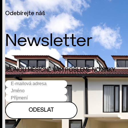
Odebírejte náš
Newsletter
JEDNOU MĚSÍČNĚ VÁM POŠLEME NOVINKY.