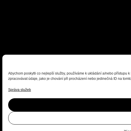
Abychom poskytli co nejlepší služby, používáme k ukládání a/nebo přístupu k
zpracovávat údaje, jako je chování při procházení nebo jedinečná ID na tomto
Správa služeb