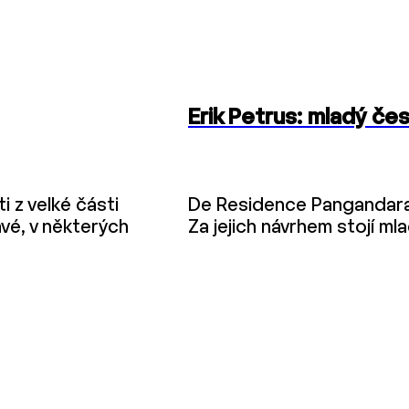
Erik Petrus: mladý če
i z velké části
De Residence Pangandaran
vé, v některých
Za jejich návrhem stojí ml