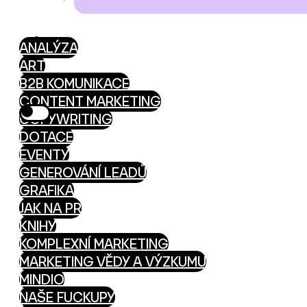
ANALÝZA
ART
B2B KOMUNIKACE
CONTENT MARKETING
COPYWRITING
DOTACE
EVENTY
GENEROVÁNÍ LEADŮ
GRAFIKA
JAK NA PR
KNIHY
KOMPLEXNÍ MARKETING
MARKETING VĚDY A VÝZKUMU
MINDIO
NAŠE FUCKUPY