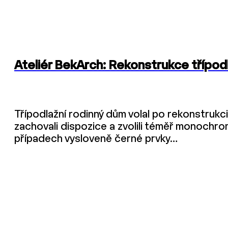
Ateliér BekArch: Rekonstrukce třípod
Třípodlažní rodinný dům volal po rekonstrukci, 
zachovali dispozice a zvolili téměř monochro
případech vysloveně černé prvky…