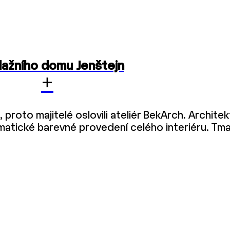
lažního domu Jenštejn
+
proto majitelé oslovili ateliér BekArch. Architekt
matické barevné provedení celého interiéru. Tma