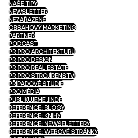
NAŠE TIPY
NEWSLETTER
NEZAŘAZENÉ
OBSAHOVÝ MARKETING
PARTNEŘI
PODCAST
PR PRO ARCHITEKTURU
PR PRO DESIGN
PR PRO REAL ESTATE
PR PRO STROJÍRENSTVÍ
PŘÍPADOVÉ STUDIE
PRO MÉDIA
PUBLIKUJEME JINDE
REFERENCE: BLOGY
REFERENCE: KNIHY
REFERENCE: NEWSELETTERY
REFERENCE: WEBOVÉ STRÁNKY