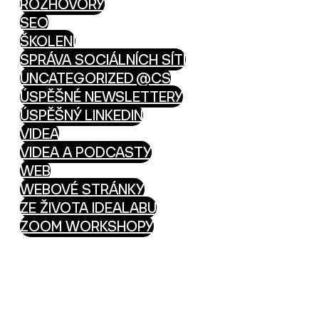
ROZHOVORY
SEO
ŠKOLENÍ
SPRÁVA SOCIÁLNÍCH SÍTÍ
UNCATEGORIZED @CS
ÚSPĚŠNÉ NEWSLETTERY
ÚSPĚŠNÝ LINKEDIN
VIDEA
VIDEA A PODCASTY
WEB
WEBOVÉ STRÁNKY
ZE ŽIVOTA IDEALABU
ZOOM WORKSHOPY