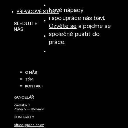
Nové nápady
PŘÍPADOVÉ STUDIE
i spolupráce nás baví.
SLEDUJTE
Ozvěte se
a pojďme se
NÁS
společně pustit do
práce.
O NÁS
TÝM
KONTAKT
KANCELÁŘ
Závěrka 3
Praha 6 — Břevnov
KONTAKTY
office@idealab.cz