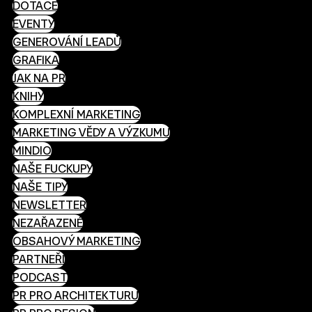
DOTACE
EVENTY
GENEROVÁNÍ LEADŮ
GRAFIKA
JAK NA PR
KNIHY
KOMPLEXNÍ MARKETING
MARKETING VĚDY A VÝZKUMU
MINDIO
NAŠE FUCKUPY
NAŠE TIPY
NEWSLETTER
NEZAŘAZENÉ
OBSAHOVÝ MARKETING
PARTNEŘI
PODCAST
PR PRO ARCHITEKTURU