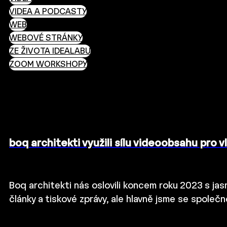
VIDEA A PODCASTY
WEB
WEBOVÉ STRÁNKY
ZE ŽIVOTA IDEALABU
ZOOM WORKSHOPY
boq architekti využili sílu videoobsahu pro v
Boq architekti nás oslovili koncem roku 2023 s ja
články a tiskové zprávy, ale hlavně jsme se společn