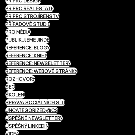
PR PRO DESIGN
PR PRO REAL ESTATE
PR PRO STROJÍRENSTVÍ
PŘÍPADOVÉ STUDIE
PRO MÉDIA
PUBLIKUJEME JINDE
REFERENCE: BLOGY
REFERENCE: KNIHY
REFERENCE: NEWSELETTERY
REFERENCE: WEBOVÉ STRÁNKY
ROZHOVORY
SEO
ŠKOLENÍ
SPRÁVA SOCIÁLNÍCH SÍTÍ
UNCATEGORIZED @CS
ÚSPĚŠNÉ NEWSLETTERY
ÚSPĚŠNÝ LINKEDIN
VIDEA