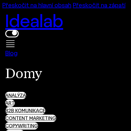
Přeskočit na hlavní obsah
Přeskočit na zápatí
Idealab
Blog
Domy
ANALÝZA
ART
B2B KOMUNIKACE
CONTENT MARKETING
COPYWRITING