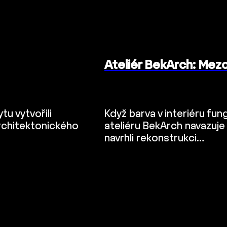
Ateliér BekArch: Mez
u vytvořili
Když barva v interiéru fu
architektonického
ateliéru BekArch navazuje 
navrhli rekonstrukci…