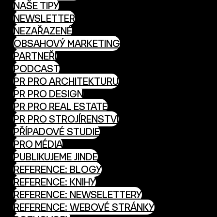
NAŠE TIPY
NEWSLETTER
NEZAŘAZENÉ
OBSAHOVÝ MARKETING
PARTNEŘI
PODCAST
PR PRO ARCHITEKTURU
PR PRO DESIGN
PR PRO REAL ESTATE
PR PRO STROJÍRENSTVÍ
PŘÍPADOVÉ STUDIE
PRO MÉDIA
PUBLIKUJEME JINDE
REFERENCE: BLOGY
REFERENCE: KNIHY
REFERENCE: NEWSELETTERY
REFERENCE: WEBOVÉ STRÁNKY