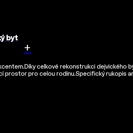
ký byt
+
kcentem.Díky celkové rekonstrukci dejvického byt
ací prostor pro celou rodinu.Specifický rukopis 