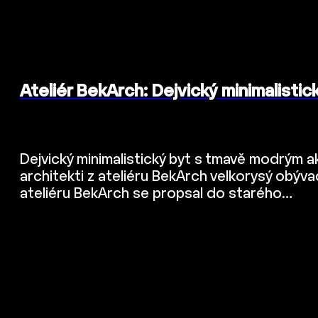
Ateliér BekArch: Dejvický minimalistic
Dejvický minimalistický byt s tmavě modrým a
architekti z ateliéru BekArch velkorysý obýv
ateliéru BekArch se propsal do starého…