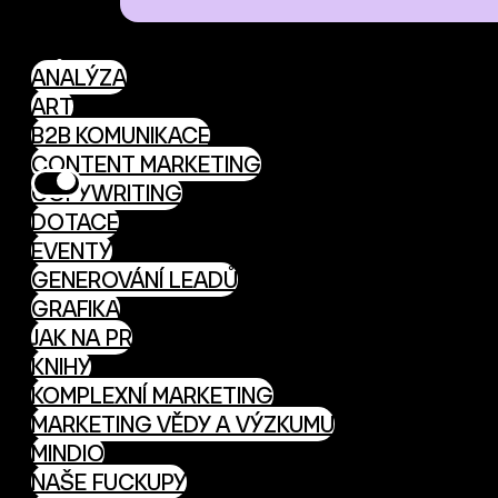
ANALÝZA
ART
B2B KOMUNIKACE
CONTENT MARKETING
COPYWRITING
DOTACE
EVENTY
GENEROVÁNÍ LEADŮ
GRAFIKA
JAK NA PR
KNIHY
KOMPLEXNÍ MARKETING
MARKETING VĚDY A VÝZKUMU
MINDIO
NAŠE FUCKUPY