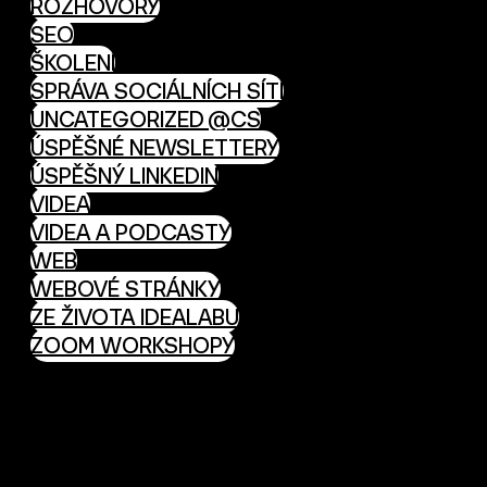
ROZHOVORY
SEO
ŠKOLENÍ
SPRÁVA SOCIÁLNÍCH SÍTÍ
UNCATEGORIZED @CS
ÚSPĚŠNÉ NEWSLETTERY
ÚSPĚŠNÝ LINKEDIN
VIDEA
VIDEA A PODCASTY
WEB
WEBOVÉ STRÁNKY
ZE ŽIVOTA IDEALABU
ZOOM WORKSHOPY