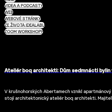
VIDEA A PODCASTY
WEB
WEBOVÉ STRÁNKY
ZE ŽIVOTA IDEALABU
ZOOM WORKSHOPY
Ateliér boq architekti: Dům sedmnácti bylin
V krušnohorských Abertamech vznikl apartmánový 
stojí architektonický ateliér boq architekti. Ma