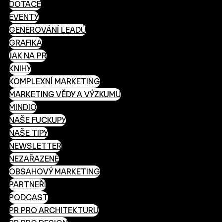
DOTACE
EVENTY
GENEROVÁNÍ LEADŮ
GRAFIKA
JAK NA PR
KNIHY
KOMPLEXNÍ MARKETING
MARKETING VĚDY A VÝZKUMU
MINDIO
NAŠE FUCKUPY
NAŠE TIPY
NEWSLETTER
NEZAŘAZENÉ
OBSAHOVÝ MARKETING
PARTNEŘI
PODCAST
PR PRO ARCHITEKTURU