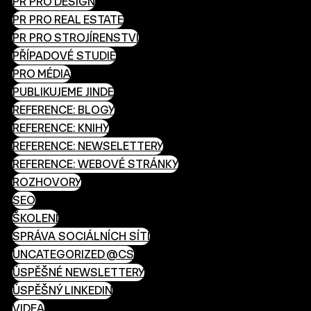
PR PRO DESIGN
PR PRO REAL ESTATE
PR PRO STROJÍRENSTVÍ
PŘÍPADOVÉ STUDIE
PRO MÉDIA
PUBLIKUJEME JINDE
REFERENCE: BLOGY
REFERENCE: KNIHY
REFERENCE: NEWSELETTERY
REFERENCE: WEBOVÉ STRÁNKY
ROZHOVORY
SEO
ŠKOLENÍ
SPRÁVA SOCIÁLNÍCH SÍTÍ
UNCATEGORIZED @CS
ÚSPĚŠNÉ NEWSLETTERY
ÚSPĚŠNÝ LINKEDIN
VIDEA