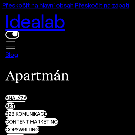
Přeskočit na hlavní obsah
Přeskočit na zápatí
Idealab
Blog
Apartmán
ANALÝZA
ART
B2B KOMUNIKACE
CONTENT MARKETING
COPYWRITING