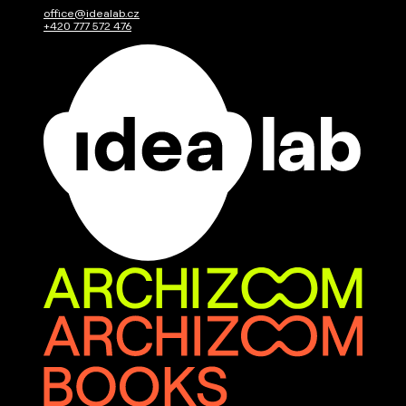
office@idealab.cz
+420 777 572 476