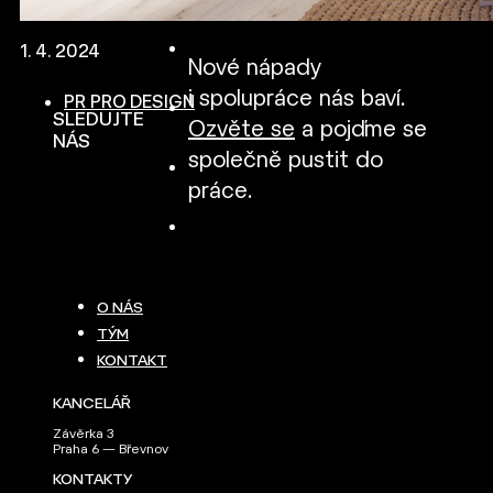
1. 4. 2024
Nové nápady
i spolupráce nás baví.
PR PRO DESIGN
SLEDUJTE
Ozvěte se
a pojďme se
NÁS
společně pustit do
práce.
O NÁS
TÝM
KONTAKT
KANCELÁŘ
Závěrka 3
Praha 6 — Břevnov
KONTAKTY