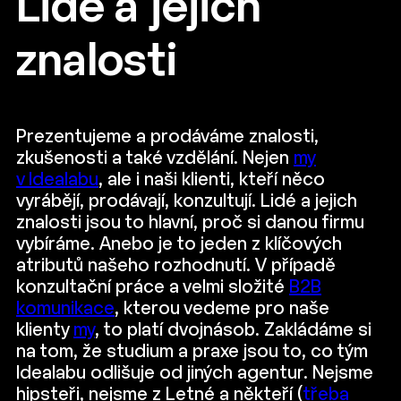
Lidé a jejich
znalosti
Prezentujeme a prodáváme znalosti,
zkušenosti a také vzdělání. Nejen
my
v Idealabu
, ale i naši klienti, kteří něco
vyrábějí, prodávají, konzultují. Lidé a jejich
znalosti jsou to hlavní, proč si danou firmu
vybíráme. Anebo je to jeden z klíčových
atributů našeho rozhodnutí. V případě
konzultační práce a velmi složité
B2B
komunikace
, kterou vedeme pro naše
klienty
my
, to platí dvojnásob. Zakládáme si
na tom, že studium a praxe jsou to, co tým
Idealabu odlišuje od jiných agentur. Nejsme
hipsteři, nejsme z Letné a někteří (
třeba