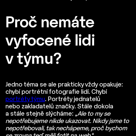
Proč nemáte
vyfocené lidi
v týmu?
Jedno téma se ale prakticky vždy opakuje:
chybí portrétní fotografie lidí. Chybí
portréty týmu
. Portréty jednatelů
nebo zakladatelů značky. Stále dokola
a stále stejně slýcháme: „
Ale to my se
nepotřebujeme nikde ukazovat. Nikdy jsme to
nepotřebovali, tak nechápeme, proč bychom
se zrovna teď měli fotit na web.
“