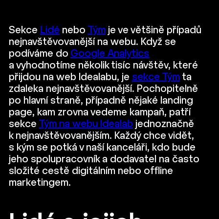
Sekce
Lidé
nebo
Tým
je ve většině případů
nejnavštěvovanější na webu. Když se
podíváme do
Google Analytics
a vyhodnotíme několik tisíc návštěv, které
přijdou na web Idealabu, je
sekce Tým
ta
zdaleka nejnavštěvovanější. Pochopitelně
po hlavní straně, případně nějaké landing
page, kam zrovna vedeme kampaň, patří
sekce
Tým na webu Idealab
jednoznačně
k nejnavštěvovanějším. Každý chce vidět,
s kým se potká v naší kanceláři, kdo bude
jeho spolupracovník a dodavatel na často
složité cestě digitálním nebo offline
marketingem.