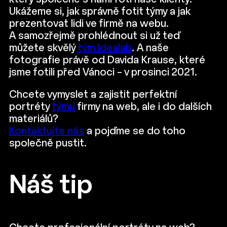
Ukážeme si, jak správně fotit týmy a jak
prezentovat lidi ve firmě na webu.
A samozřejmě prohlédnout si už teď
můžete skvělý
tým Idealab
. A naše
fotografie právě od Davida Krause, které
jsme fotili před Vánoci – v prosinci 2021.
Chcete vymyslet a zajistit perfektní
portréty
týmu
firmy na web, ale i do dalších
materiálů?
Kontaktujte nás
a pojďme se do toho
společně pustit.
Náš tip