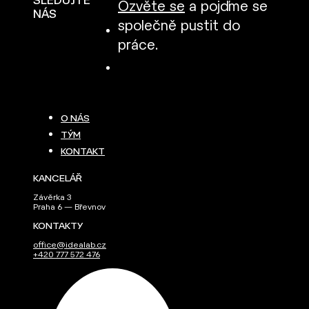
SLEDUJTE
Ozvěte se
a pojďme se
NÁS
společně pustit do
práce.
O NÁS
TÝM
KONTAKT
KANCELÁŘ
Závěrka 3
Praha 6 — Břevnov
KONTAKTY
office@idealab.cz
+420 777 572 476