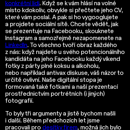
konkrétní lidi
. Když se k vám hlásí na volné
místo kdokoliv, obvykle si přečtete jeho CV,
které vám poslal. A pak si ho vygooglujete
a projdete sociální sítě. Chcete vědět, jak
se prezentuje na Facebooku, skouknete
Instagram a samozřejmě nezapomenete na
LinkedIn
. To všechno tvoří obraz každého
z nás: když najdete u svého potencionálního
kandidáta na jeho Facebooku každý víkend
fotky z párty plné koksu a alkoholu,
nebo například antivax diskuse, váš názor to
určitě ovlivní. Naše digitální stopa je
formovaná také fotkami a naší prezentací
prostřednictvím portrétních (i jiných)
fotografií.
To byly tři argumenty a jistě bychom našli
i další. Během předchozích let jsme
pracovali pro
desítky firem
, možná jich bylo