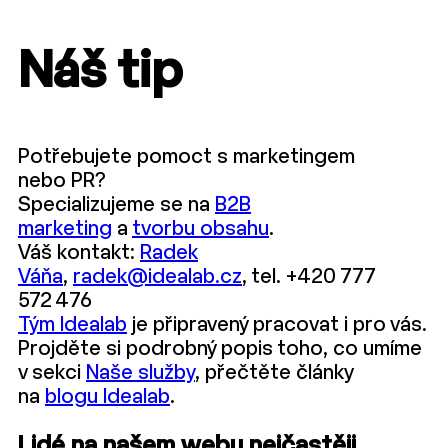
Náš tip
Potřebujete pomoct s marketingem
nebo PR?
Specializujeme se na
B2B
marketing
a
tvorbu obsahu
.
Váš kontakt:
Radek
Váňa
,
radek@idealab.cz
, tel. +420 777
572 476
Tým Idealab
je připravený pracovat i pro vás.
Projděte si podrobný popis toho, co umíme
v sekci
Naše služby
, přečtěte články
na
blogu Idealab
.
Lidé na našem webu nejčastěji