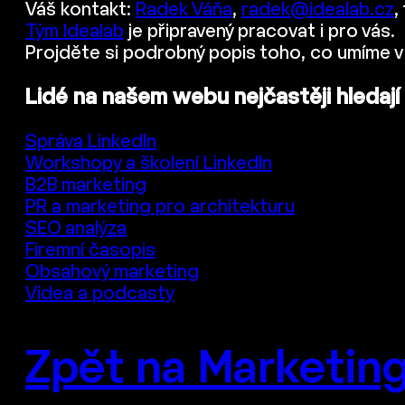
Váš kontakt:
Radek Váňa
,
radek@idealab.cz
,
Tým Idealab
je připravený pracovat i pro vás.
Projděte si podrobný popis toho, co umíme v
Lidé na našem webu nejčastěji hledají
Správa LinkedIn
Workshopy a školení LinkedIn
B2B marketing
PR a marketing pro architekturu
SEO analýza
Firemní časopis
Obsahový marketing
Videa a podcasty
Zpět na Marketing