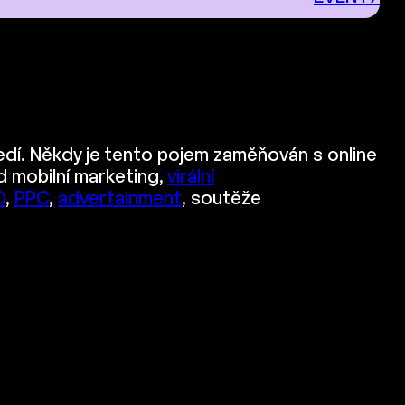
ředí. Někdy je tento pojem zaměňován s online
d mobilní marketing,
virální
O
,
PPC
,
advertainment
, soutěže
.