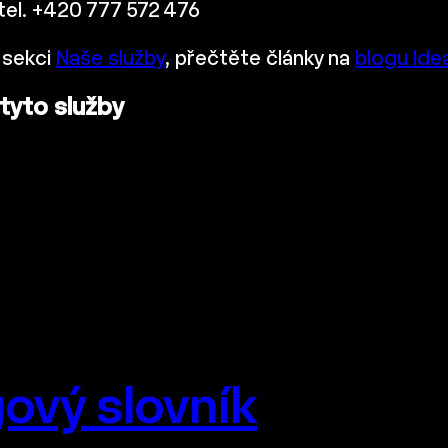
 tel. +420 777 572 476
 sekci
Naše služby
, přečtěte články na
blogu Ide
 tyto služby
ový slovník