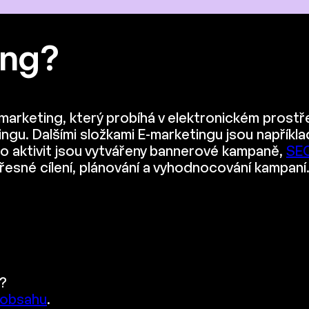
ing?
 marketing, který probíhá v elektronickém prost
ngu. Dalšími složkami E-marketingu jsou napříkla
to aktivit jsou vytvářeny bannerové kampaně,
SE
 přesné cílení, plánování a vyhodnocování kampaní
?
 obsahu
.