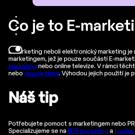
Co je to E-market
E-marketing neboli elektronický marketing je
marketingem, jež je pouze součástí E-marketi
marketing
nebo online televize. V rámci těch
nebo
newslettery
. Výhodou jejich použití je
Náš tip
Potřebujete pomoct s marketingem nebo PR
Specializujeme se na
B2B marketing
a
tvorbu