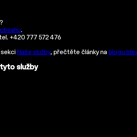
?
 obsahu
.
 tel. +420 777 572 476
 sekci
Naše služby
, přečtěte články na
blogu Ide
 tyto služby