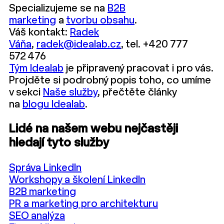
Specializujeme se na
B2B
marketing
a
tvorbu obsahu
.
Váš kontakt:
Radek
Váňa
,
radek@idealab.cz
, tel. +420 777
572 476
Tým Idealab
je připravený pracovat i pro vás.
Projděte si podrobný popis toho, co umíme
v sekci
Naše služby
, přečtěte články
na
blogu Idealab
.
Lidé na našem webu nejčastěji
hledají tyto služby
Správa LinkedIn
Workshopy a školení LinkedIn
B2B marketing
PR a marketing pro architekturu
SEO analýza