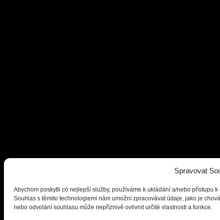
Spravovat So
Abychom poskytli co nejlepší služby, používáme k ukládání a/nebo přístupu k 
Souhlas s těmito technologiemi nám umožní zpracovávat údaje, jako je chov
nebo odvolání souhlasu může nepříznivě ovlivnit určité vlastnosti a funkce.