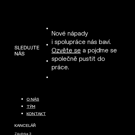
Nové nápady
i spolupráce nás baví.
SLEDUJTE
Ozvěte se
a pojďme se
NÁS
společně pustit do
práce.
O NÁS
TÝM
KONTAKT
KANCELÁŘ
Závěrka 3