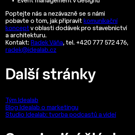
Event management v designu
Poptejte nás a nezávazně se s námi
pobavte o tom, jak připravit
komunikační
koncept
v oblasti dodávek pro stavebnictví
a architekturu.
Kontakt:
Radek Váňa
, tel. +420 777 572 476,
radek@idealab.cz
Další stránky
Tým Idealab
Blog Idealab o marketingu
Studio Idealab: tvorba podcastů a videí