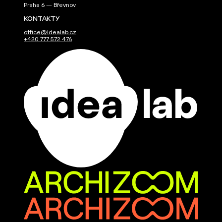
Praha 6 — Břevnov
KONTAKTY
office@idealab.cz
+420 777 572 476