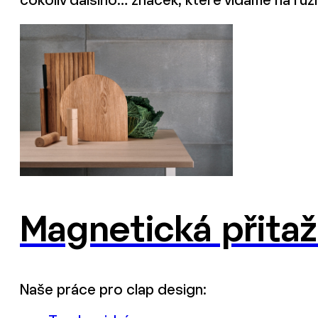
cokoliv dalšího… značek, které vídáme na r
Magnetická přitaž
Naše práce pro clap design: