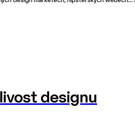
ůzných design marketech, hipsterských webech… 
livost designu