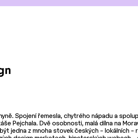
hyně. Spojení řemesla, chytrého nápadu a spolup
káše Pejchala. Dvě osobnosti, malá dílna na Mor
 být jedna z mnoha stovek českých – lokálních –